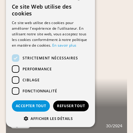
Ce site Web utilise des
FRENCH
cookies
GERMAN
Ce site web utilise des cookies pour
améliorer l'expérience de l'utilisateur. En
utilisant notre site web, vous acceptez tous
les cookies conformément à notre politique
en matière de cookies.
En savoir plus
STRICTEMENT NÉCESSAIRES
PERFORMANCE
CIBLAGE
FONCTIONNALITÉ
ACCEPTER TOUT
REFUSER TOUT
AFFICHER LES DÉTAILS
TOUR INVICTUS
30/2924
2123