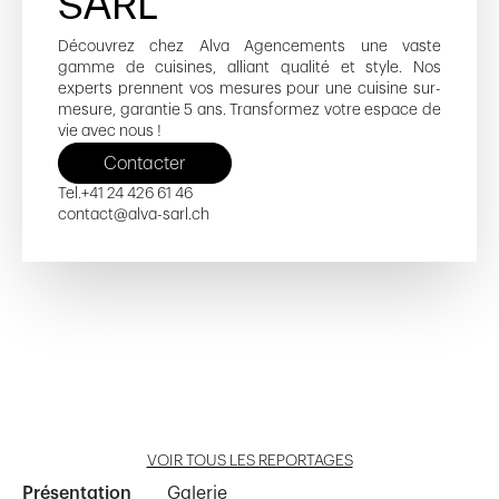
SÀRL
Découvrez chez Alva Agencements une vaste
gamme de cuisines, alliant qualité et style. Nos
experts prennent vos mesures pour une cuisine sur-
mesure, garantie 5 ans. Transformez votre espace de
vie avec nous !
Contacter
Tel.
+41 24 426 61 46
contact@alva-sarl.ch
La Myonaz
Les Patios
La Bourse aux Fleurs
Chêne Park
Rue de Genève 62
Ouvrir reportage
Ouvrir reportage
Ouvrir reportage
Ouvrir reportage
Ouvrir reportage
VOIR TOUS LES REPORTAGES
Présentation
Galerie