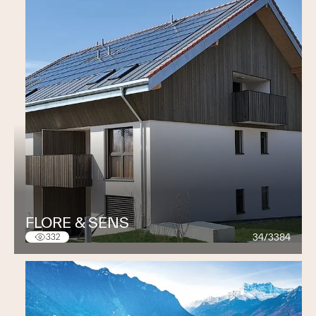
FLORE & SENS
34/3384
332