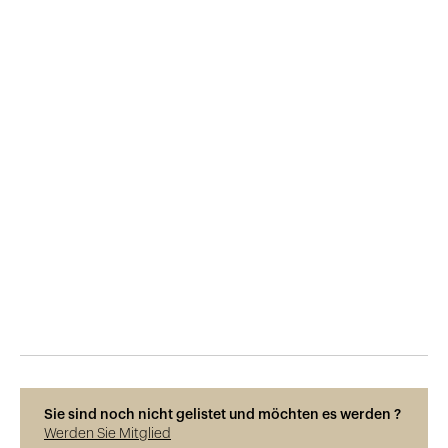
Veröffentlicht am
8.12.2018
962
Ansichten
Sie sind noch nicht gelistet und möchten es werden ?
Werden Sie Mitglied