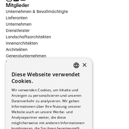
Mitglieder
Unternehmen & Bevollmächtigte
Lieferanten
Unternehmen
Dienstleister
Landschaftsarchitekten
Innenarchitekten
Architekten
Generalunternehmen
×
Beauftragte Unternehmen
Installateure
Diese Webseite verwendet
Hersteller/Lieferanten
FRENCH
Cookies.
Bauherrschaften
GERMAN
Immobilienverwaltungsgesellschaften
Wir verwenden Cookies, um Inhalte und
Stockwerkeigentum
Anzeigen zu personalisieren und unseren
Reportagen
Datenverkehr zu analysieren. Wir geben
Informationen über Ihre Nutzung unserer
Wohnungen
Website auch an unsere Werbe- und
Renovierungen
Analysepartner weiter, die diese
Innere Umbauten
möglicherweise mit anderen Informationen
Gastgewerbe und Tourismus
kombinieren, die Sie ihnen bereitgestellt