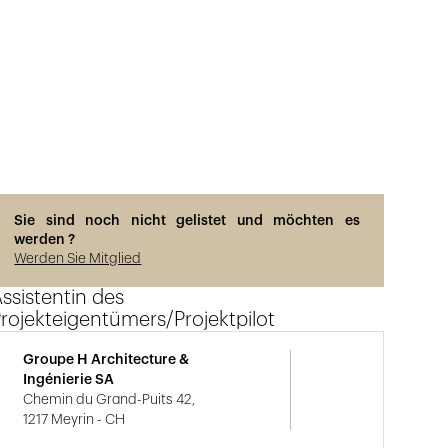
Sie sind noch nicht gelistet und möchten es
werden ?
Werden Sie Mitglied
ssistentin des
rojekteigentümers/Projektpilot
Groupe H Architecture &
Ingénierie SA
Chemin du Grand-Puits 42,
1217 Meyrin - CH