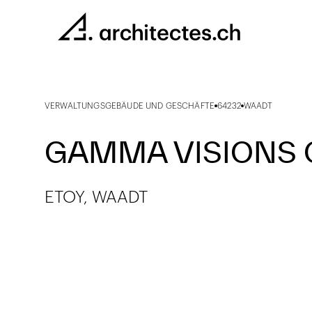
VERWALTUNGSGEBÄUDE UND GESCHÄFTE
64232
WAADT
GAMMA VISIONS 
ETOY, WAADT