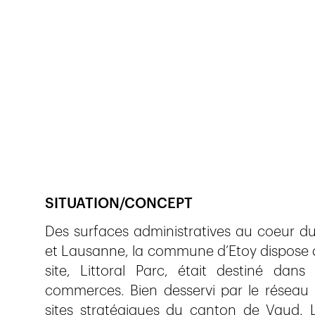
Veröffentlicht am
6.5.2017
1'207
Ansichten
SITUATION/CONCEPT
Des surfaces administratives au coeur du
et Lausanne, la commune d’Etoy dispose d
site, Littoral Parc, était destiné dan
commerces. Bien desservi par le réseau ro
sites stratégiques du canton de Vaud. 