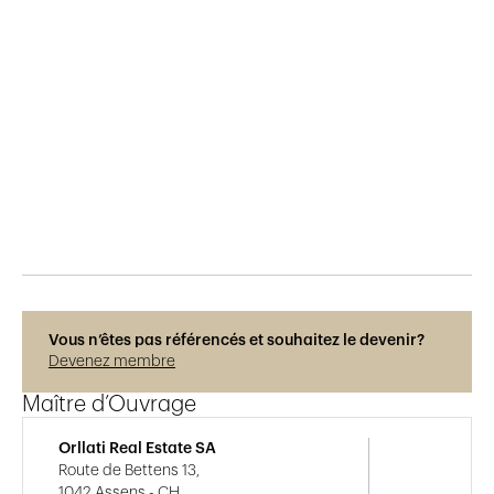
Publié le
21.6.2022
493
vues
Vous n’êtes pas référencés et souhaitez le devenir?
Devenez membre
Maître d’Ouvrage
Orllati Real Estate SA
Route de Bettens 13,
1042 Assens - CH