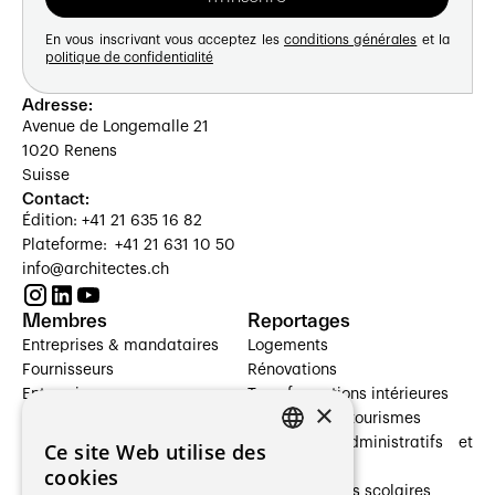
En vous inscrivant vous acceptez les
conditions générales
et la
politique de confidentialité
Adresse:
Avenue de Longemalle 21
1020 Renens
Suisse
Contact:
Édition: +41 21 635 16 82
Plateforme: +41 21 631 10 50
info@architectes.ch
Membres
Reportages
Entreprises & mandataires
Logements
Fournisseurs
Rénovations
Entreprises
Transformations intérieures
×
Prestataires de services
Hôtelleries et tourismes
Architectes paysagistes
Bâtiments administratifs et
Ce site Web utilise des
FRENCH
Architectes d'intérieur
commerces
cookies
Architectes
Établissements scolaires