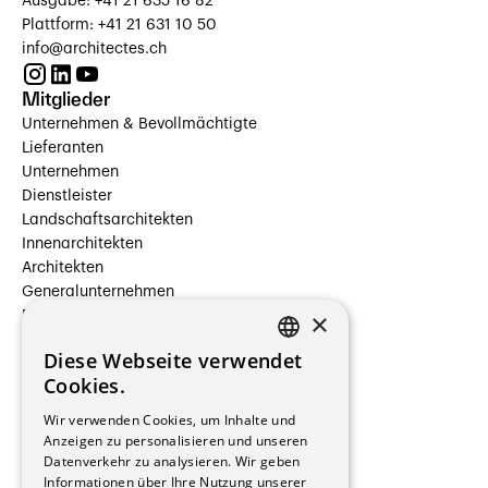
Ausgabe: +41 21 635 16 82
Plattform: +41 21 631 10 50
info@architectes.ch
Mitglieder
Unternehmen & Bevollmächtigte
Lieferanten
Unternehmen
Dienstleister
Landschaftsarchitekten
Innenarchitekten
Architekten
Generalunternehmen
×
Beauftragte Unternehmen
Installateure
Diese Webseite verwendet
Hersteller/Lieferanten
FRENCH
Cookies.
Bauherrschaften
GERMAN
Immobilienverwaltungsgesellschaften
Wir verwenden Cookies, um Inhalte und
Stockwerkeigentum
Anzeigen zu personalisieren und unseren
Reportagen
Datenverkehr zu analysieren. Wir geben
Informationen über Ihre Nutzung unserer
Wohnungen