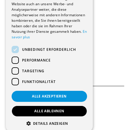
Website auch an unsere Werbe- und
Renovierungen
Analysepartner weiter, die diese
Innere Umbauten
möglicherweise mit anderen Informationen
Gastgewerbe und Tourismus
kombinieren, die Sie ihnen bereitgestellt
Verwaltungsgebäude und Geschäfte
haben oder die sie im Rahmen Ihrer
Schuleinrichtungen
Nutzung ihrer Dienste gesammelt haben.
En
savoir plus
Medizinische Einrichtungen
Villen
UNBEDINGT ERFORDERLICH
Kultur - Sport - Freizeit
Industrie - Handwerk
PERFORMANCE
Transport und Parkplätze
Diverse Bauten
TARGETING
FUNKTIONALITÄT
ALLE AKZEPTIEREN
Allgemeine Bedingungen
Einstellungen für Cookies
ALLE ABLEHNEN
© 2026 Alle Rechte vorbehalten
DETAILS ANZEIGEN