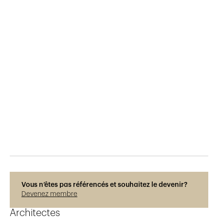
Publié le
5.3.2019
3'114
vues
Vous n’êtes pas référencés et souhaitez le devenir?
Devenez membre
Architectes