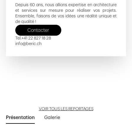
Depuis 60 ans, nous allions expertise en architecture
et services sur mesure pour réaliser vos projets.
Ensemble, faisons de vos idées une réalité unique et
de qualité !
Contacter
Tel.
+41 22 827 18 28
info@beric.ch
Rue Necker
Le Creux-du-Loup
Centre Médical Nations
Le Hameau des Écrevisses
D. Lloyd Geneva Country Club
Ouvrir reportage
Ouvrir reportage
Ouvrir reportage
Ouvrir reportage
Ouvrir reportage
VOIR TOUS LES REPORTAGES
Présentation
Galerie