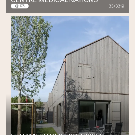
33/3319
175