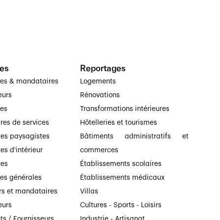
es
Reportages
ses & mandataires
Logements
eurs
Rénovations
ses
Transformations intérieures
ires de services
Hôtelleries et tourismes
tes paysagistes
Bâtiments administratifs et
es d'intérieur
commerces
tes
Établissements scolaires
ses générales
Établissements médicaux
rs et mandataires
Villas
eurs
Cultures - Sports - Loisirs
ts / Fournisseurs
Industrie - Artisanat