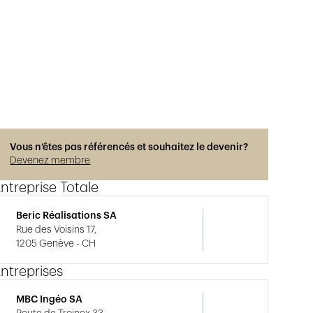
Vous n’êtes pas référencés et souhaitez le devenir?
Devenez membre
ntreprise Totale
Beric Réalisations SA
Rue des Voisins 17,
1205 Genève - CH
ntreprises
MBC Ingéo SA