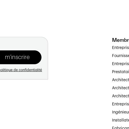
Membr
Entrepri
Fourniss
Entrepri
olitique de confidentialité
Prestata
Architec
Architect
Architec
Entrepri
Ingénieu
Installat
Fabrican