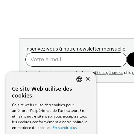
Inscrivez-vous à notre newsletter mensuelle
En vous inscrivant vous acceptez les
conditions générales
et la
p
×
Adresse:
Ce site Web utilise des
FRENCH
Avenue de Longemalle 21
cookies
1020 Renens
GERMAN
Ce site web utilise des cookies pour
Suisse
améliorer l'expérience de l'utilisateur. En
Contact:
utilisant notre site web, vous acceptez tous
Édition: +41 21 635 16 82
les cookies conformément à notre politique
Plateforme: +41 21 631 10 50
en matière de cookies.
En savoir plus
info@architectes.ch