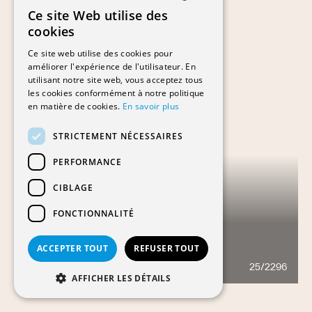
Ce site Web utilise des
FRENCH
cookies
GERMAN
Ce site web utilise des cookies pour
améliorer l'expérience de l'utilisateur. En
utilisant notre site web, vous acceptez tous
les cookies conformément à notre politique
en matière de cookies.
En savoir plus
STRICTEMENT NÉCESSAIRES
PERFORMANCE
CIBLAGE
FONCTIONNALITÉ
CENTRE DES ARTS-
ACCEPTER TOUT
REFUSER TOUT
KULTURZENTRUM
25/2296
694
AFFICHER LES DÉTAILS