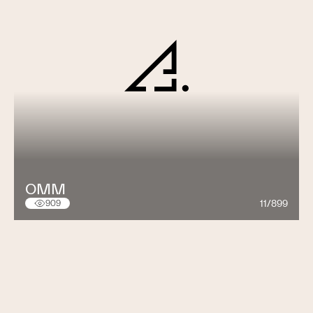
OMM
11/899
909