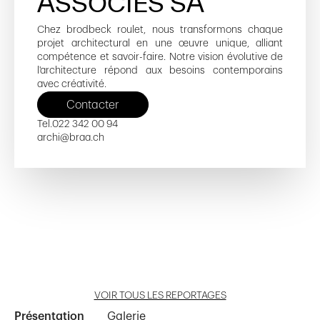
ASSOCIÉS SA
Chez brodbeck roulet, nous transformons chaque
projet architectural en une œuvre unique, alliant
compétence et savoir-faire. Notre vision évolutive de
l'architecture répond aux besoins contemporains
avec créativité.
Contacter
Tel.
022 342 00 94
archi@braa.ch
Centre d'Instruction des Troupes de
Alto Pont-Rouge
Espace Tourbillon
Sauvetage à Epeisses
Lignon 50 - 53
OMM
Ouvrir reportage
Ouvrir reportage
Ouvrir reportage
Ouvrir reportage
Ouvrir reportage
VOIR TOUS LES REPORTAGES
Présentation
Galerie