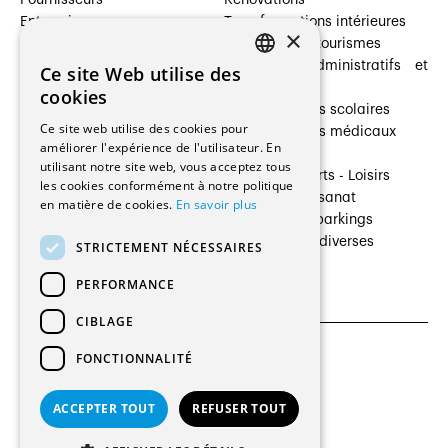
Entreprises
Transformations intérieures
×
Prestataires de services
Hôtelleries et tourismes
Architectes paysagistes
Bâtiments administratifs et
Ce site Web utilise des
FRENCH
Architectes d'intérieur
commerces
cookies
Architectes
Établissements scolaires
GERMAN
Ce site web utilise des cookies pour
Entreprises générales
Établissements médicaux
améliorer l'expérience de l'utilisateur. En
Ingénieurs et mandataires
Villas
utilisant notre site web, vous acceptez tous
Installateurs
Cultures - Sports - Loisirs
les cookies conformément à notre politique
Fabricants / Fournisseurs
Industrie - Artisanat
en matière de cookies.
En savoir plus
Maître d’Ouvrage
Transports et parkings
Régies immobilières
Constructions diverses
STRICTEMENT NÉCESSAIRES
Gestion PPE
PERFORMANCE
CIBLAGE
FONCTIONNALITÉ
CGU et Politique de confidentialités
Paramètres des cookies
ACCEPTER TOUT
REFUSER TOUT
© 2026 Tous droits réservés