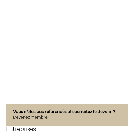
Publié le
23.2.2019
731
vues
Vous n’êtes pas référencés et souhaitez le devenir?
Devenez membre
Entreprises