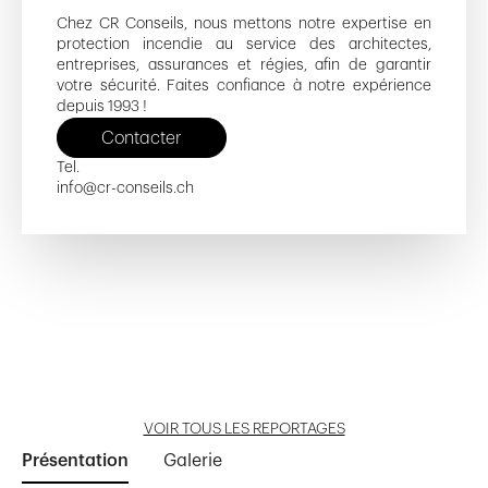
Chez CR Conseils, nous mettons notre expertise en
protection incendie au service des architectes,
entreprises, assurances et régies, afin de garantir
votre sécurité. Faites confiance à notre expérience
depuis 1993 !
Contacter
Tel.
info@cr-conseils.ch
Gare de Cully
Le Château de Crissier
Alpes 5 - 7
Théâtre de Beaulieu
Cologny Fairway
Ouvrir reportage
Ouvrir reportage
Ouvrir reportage
Ouvrir reportage
Ouvrir reportage
VOIR TOUS LES REPORTAGES
Présentation
Galerie