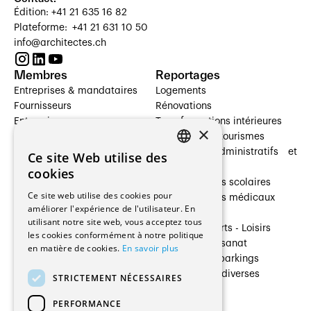
Édition: +41 21 635 16 82
Plateforme: +41 21 631 10 50
info@architectes.ch
Membres
Reportages
Entreprises & mandataires
Logements
Fournisseurs
Rénovations
Entreprises
Transformations intérieures
×
Prestataires de services
Hôtelleries et tourismes
Architectes paysagistes
Bâtiments administratifs et
Ce site Web utilise des
FRENCH
Architectes d'intérieur
commerces
cookies
Architectes
Établissements scolaires
GERMAN
Ce site web utilise des cookies pour
Entreprises générales
Établissements médicaux
améliorer l'expérience de l'utilisateur. En
Ingénieurs et mandataires
Villas
utilisant notre site web, vous acceptez tous
Installateurs
Cultures - Sports - Loisirs
les cookies conformément à notre politique
Fabricants / Fournisseurs
Industrie - Artisanat
en matière de cookies.
En savoir plus
Maître d’Ouvrage
Transports et parkings
Régies immobilières
Constructions diverses
STRICTEMENT NÉCESSAIRES
Gestion PPE
PERFORMANCE