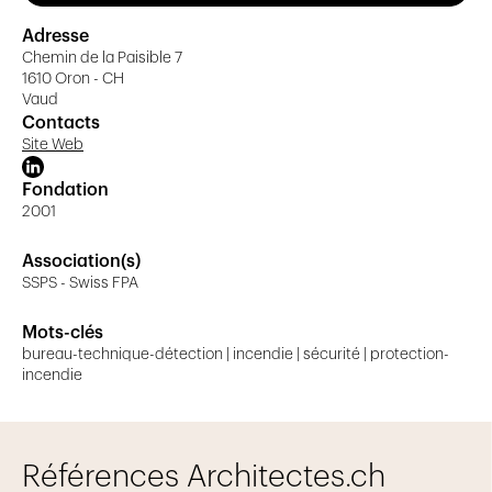
Notre équipe
Adresse
Chemin de la Paisible 7
1610 Oron - CH
De gauche à droite sur la photo de groupe: Carole
Vaud
Stucki, Nadia Wirz, Sandrine Jordil, Sébastien Gabriel,
Contacts
Sébastien Savoy, Christophe Rebetez, Florian Prélaz.
Site Web
Fondation
2001
Association(s)
SSPS - Swiss FPA
Mots-clés
bureau-technique-détection | incendie | sécurité | protection-
incendie
Références Architectes.ch