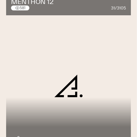
MENTHON 12
31/3105
581