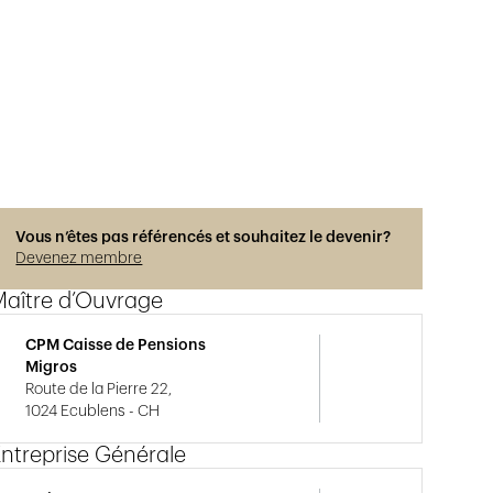
Photos © Adrien Barakat
Vous n’êtes pas référencés et souhaitez le devenir?
Devenez membre
Maître d’Ouvrage
CPM Caisse de Pensions
Migros
Route de la Pierre 22,
1024 Ecublens - CH
ntreprise Générale