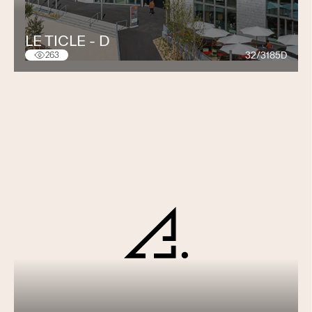
LE TICLE - D
32/3185D
263