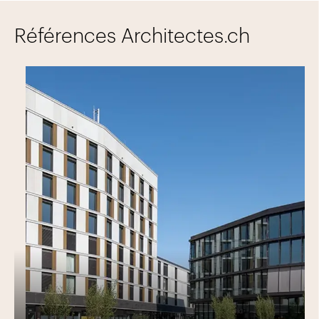
pour l’environnement
Références Architectes.ch
Une planification anticipée permet de réduire les
impacts environnementaux sur les hommes et la nature.
Par exemple, CSD conseille ses clients pour les mesures
à prendre contre les dangers naturels, le bruit, les
vibrations, les polluants, et même le réchauffement
climatique. Afin d’améliorer la qualité de la vie, CSD
prend en compte la lumière, l’acoustique, les
rayonnements, la chaleur et l’humidité dans les
bâtiments.
L’excellence certifiée
Par sa certification ISO 9001:2008 et ISO 14001:2004,
CSD aspire à l’excellence et l’amélioration continue au
niveau économique et écologique. De plus, CSD est
certifiée EcoEntreprise depuis l’année 2007. Depuis
2018, CSD possède également un certificat attestant le
respect de l’égalité de salaires entre hommes et