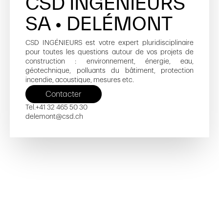
CSD INGÉNIEURS
SA • DELÉMONT
CSD INGÉNIEURS est votre expert pluridisciplinaire
pour toutes les questions autour de vos projets de
construction : environnement, énergie, eau,
géotechnique, polluants du bâtiment, protection
incendie, acoustique, mesures etc.
Contacter
Tel.
+41 32 465 50 30
delemont@csd.ch
Poste - D
Poste
Maison de la Santé - D
Maison de la Santé - F
Le Ticle - D
Ouvrir reportage
Ouvrir reportage
Ouvrir reportage
Ouvrir reportage
Ouvrir reportage