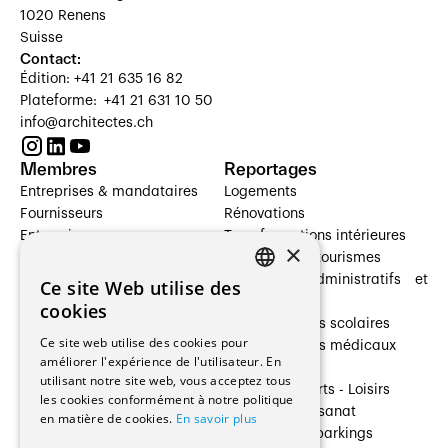
1020 Renens
Suisse
Contact:
Édition: +41 21 635 16 82
Plateforme: +41 21 631 10 50
info@architectes.ch
Membres
Reportages
Entreprises & mandataires
Logements
Fournisseurs
Rénovations
Entreprises
Transformations intérieures
×
Prestataires de services
Hôtelleries et tourismes
Architectes paysagistes
Bâtiments administratifs et
Ce site Web utilise des
FRENCH
Architectes d'intérieur
commerces
cookies
Architectes
Établissements scolaires
GERMAN
Ce site web utilise des cookies pour
Entreprises générales
Établissements médicaux
améliorer l'expérience de l'utilisateur. En
Ingénieurs et mandataires
Villas
utilisant notre site web, vous acceptez tous
Installateurs
Cultures - Sports - Loisirs
les cookies conformément à notre politique
Fabricants / Fournisseurs
Industrie - Artisanat
en matière de cookies.
En savoir plus
Maître d’Ouvrage
Transports et parkings