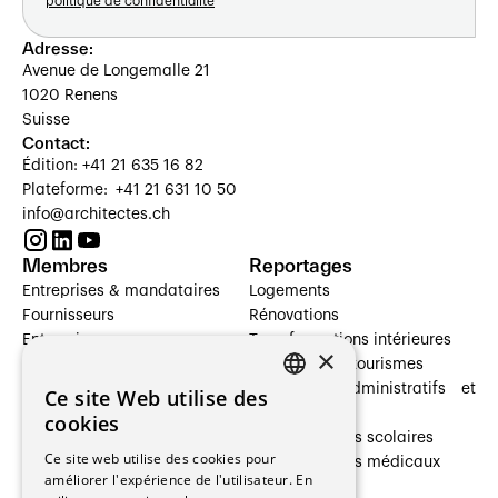
politique de confidentialité
Adresse:
Avenue de Longemalle 21
1020 Renens
Suisse
Contact:
Édition: +41 21 635 16 82
Plateforme: +41 21 631 10 50
info@architectes.ch
Membres
Reportages
Entreprises & mandataires
Logements
Fournisseurs
Rénovations
Entreprises
Transformations intérieures
×
Prestataires de services
Hôtelleries et tourismes
Architectes paysagistes
Bâtiments administratifs et
Ce site Web utilise des
FRENCH
Architectes d'intérieur
commerces
cookies
Architectes
Établissements scolaires
GERMAN
Ce site web utilise des cookies pour
Entreprises générales
Établissements médicaux
améliorer l'expérience de l'utilisateur. En
Ingénieurs et mandataires
Villas