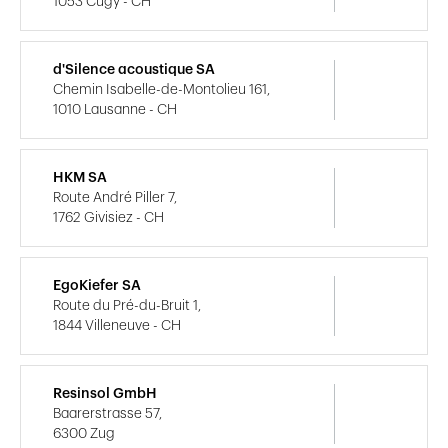
1053 Cugy - CH
d'Silence acoustique SA
Chemin Isabelle-de-Montolieu 161,
1010 Lausanne - CH
HKM SA
Route André Piller 7,
1762 Givisiez - CH
EgoKiefer SA
Route du Pré-du-Bruit 1,
1844 Villeneuve - CH
Resinsol GmbH
Baarerstrasse 57,
6300 Zug