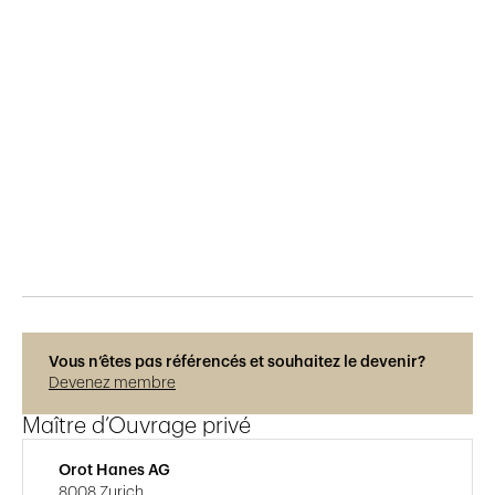
Publié le
2.12.2022
487
vues
Photos © Adrien Barakat
Vous n’êtes pas référencés et souhaitez le devenir?
Devenez membre
Maître d’Ouvrage privé
Orot Hanes AG
8008 Zurich