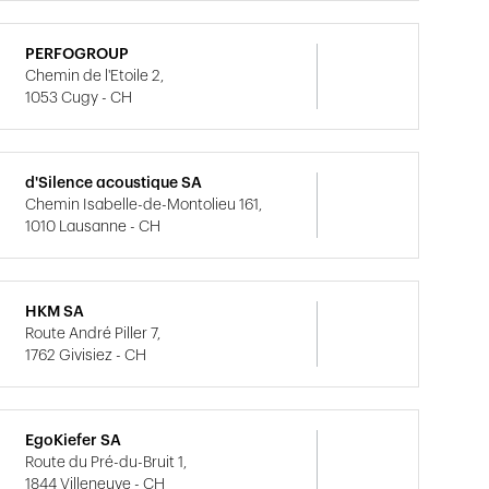
PERFOGROUP
Chemin de l'Etoile 2,
1053 Cugy - CH
d'Silence acoustique SA
Chemin Isabelle-de-Montolieu 161,
1010 Lausanne - CH
HKM SA
Route André Piller 7,
1762 Givisiez - CH
EgoKiefer SA
Route du Pré-du-Bruit 1,
1844 Villeneuve - CH