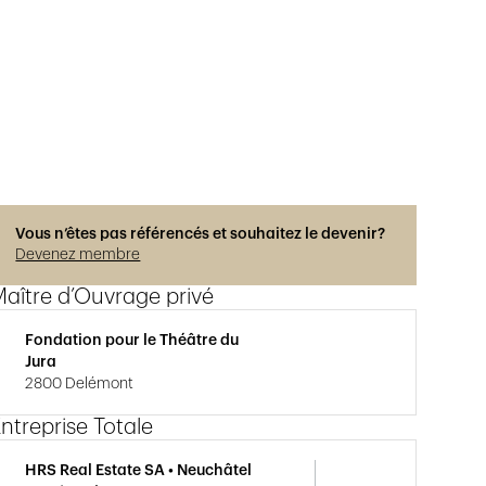
Photos © Adrien Barakat
Vous n’êtes pas référencés et souhaitez le devenir?
Devenez membre
aître d’Ouvrage privé
Fondation pour le Théâtre du
Jura
2800 Delémont
ntreprise Totale
HRS Real Estate SA • Neuchâtel