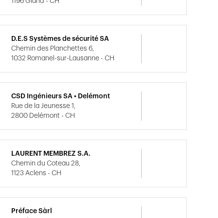
1196 Gland - CH
D.E.S Systèmes de sécurité SA
Chemin des Planchettes 6,
1032 Romanel-sur-Lausanne - CH
CSD Ingénieurs SA • Delémont
Rue de la Jeunesse 1,
2800 Delémont - CH
LAURENT MEMBREZ S.A.
Chemin du Coteau 28,
1123 Aclens - CH
Préface Sàrl