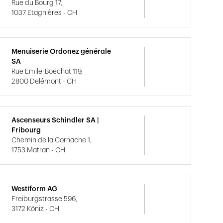
Rue du Bourg 17,
1037 Etagnières - CH
Menuiserie Ordonez générale
SA
Rue Emile-Boéchat 119,
2800 Delémont - CH
Ascenseurs Schindler SA |
Fribourg
Chemin de la Cornache 1,
1753 Matran - CH
Westiform AG
Freiburgstrasse 596,
3172 Köniz - CH