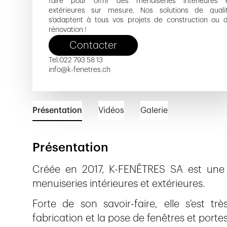
faire pour offrir des menuiseries intérieures 
extérieures sur mesure. Nos solutions de quali
s'adaptent à tous vos projets de construction ou 
rénovation !
Contacter
Tel.
022 793 58 13
info@k-fenetres.ch
Présentation
Vidéos
Galerie
Présentation
Créée en 2017, K-FENÊTRES SA est une 
menuiseries intérieures et extérieures.
Forte de son savoir-faire, elle s'est tr
fabrication et la pose de fenêtres et porte