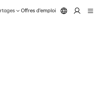
rtages
Offres d'emploi
rtage
portage
ir reportage
Ouvrir reportage
Ouvrir reportage
 C