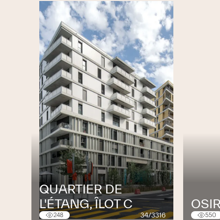
Multinet Services SA
Multinet Revêtements SA
QUARTIER DE
L'ÉTANG, ÎLOT C
OSIR
34/3316
248
550