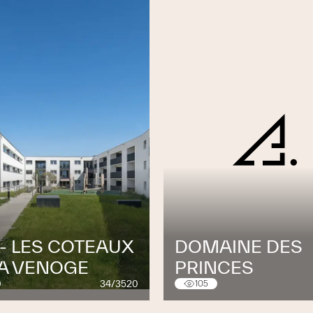
qualité conformes aux exigences des normes
 neuf)
- LES COTEAUX
DOMAINE DES
LA VENOGE
PRINCES
34/3520
105