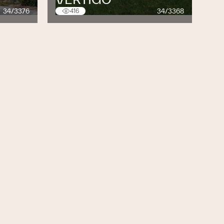
34/3376
34/3368
416