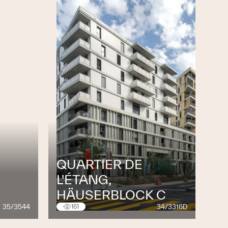
QUARTIER DE
L'ÉTANG,
HÄUSERBLOCK C
35/3544
34/3316D
161