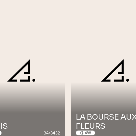
LA BOURSE AU
IS
FLEURS
34/3432
488