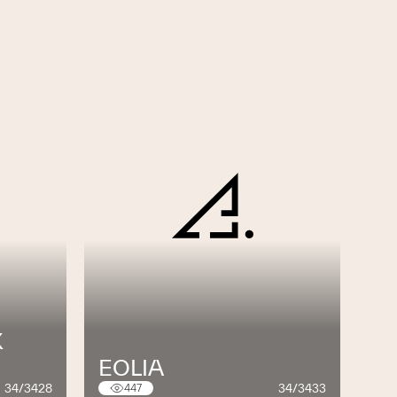
X
EOLIA
34/3428
34/3433
447