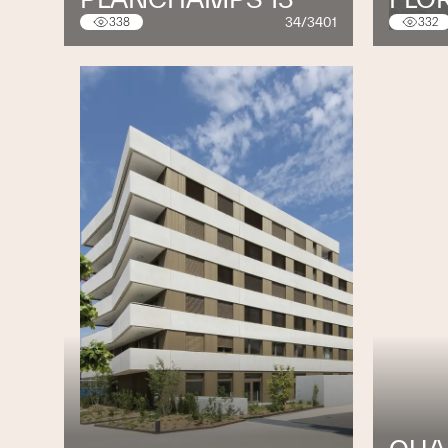
34/3401
338
332