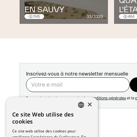
QUA
EN SAUVY
L'ÉT
33/3329
1145
464
Inscrivez-vous à notre newsletter mensuelle
En vous inscrivant vous acceptez les
conditions générales
et la
p
×
Adresse:
Ce site Web utilise des
FRENCH
Avenue de Longemalle 21
cookies
1020 Renens
GERMAN
Ce site web utilise des cookies pour
Suisse
améliorer l'expérience de l'utilisateur. En