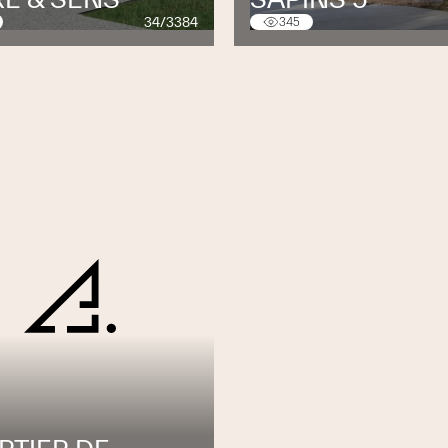
34/3384
345