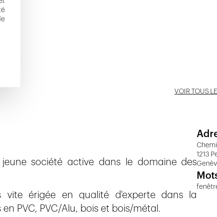
et
té
de
VOIR TOUS L
Adr
Chemi
1213 P
jeune société active dans le domaine des
Genè
Mots
fenêtre
ès vite érigée en qualité d'experte dans la
s en PVC, PVC/Alu, bois et bois/métal.