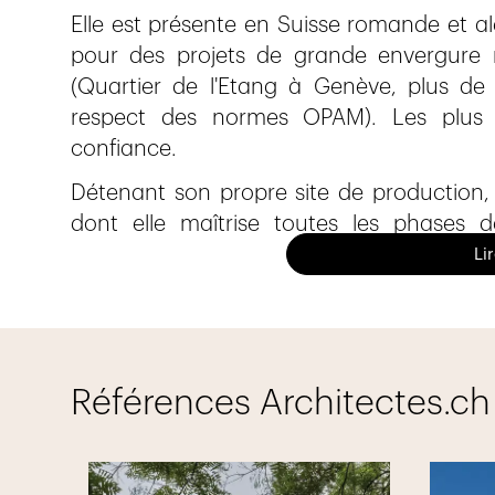
Elle est présente en Suisse romande et a
pour des projets de grande envergure 
(Quartier de l'Etang à Genève, plus de
respect des normes OPAM). Les plus g
confiance.
Détenant son propre site de production, 
dont elle maîtrise toutes les phases 
menuiseries sont assemblées avec un pro
Li
haute technicité.
Nous proposons un large éventail de solu
liberté de conception maximale. Il ne reste p
!
Références Architectes.ch
Nous vous conseillons et réalisons vos p
bâtiment et villa, en menuiserie extérieur et