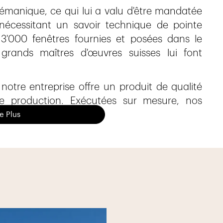
lémanique, ce qui lui a valu d'être mandatée
nécessitant un savoir technique de pointe
 3'000 fenêtres fournies et posées dans le
rands maîtres d'œuvres suisses lui font
notre entreprise offre un produit de qualité
de production. Exécutées sur mesure, nos
filé allemand (KBE), gage de qualité et de
re Plus
tions individualisées et nos clients ont une
lus qu'à choisir, alors à vos choix, c'est parti
rojets: nouvelle construction et rénovation,
 intérieur !