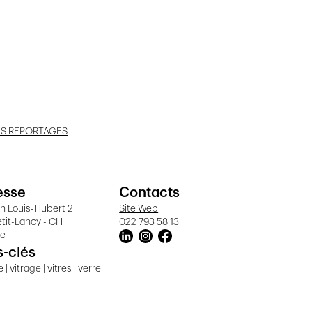
ES REPORTAGES
esse
Contacts
n Louis-Hubert 2
Site Web
etit-Lancy - CH
022 793 58 13
ve
-clés
 | vitrage | vitres | verre