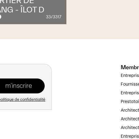
RTIER DE
ANG - ÎLOT D
33/3317
Membr
Entrepri
Fourniss
Entrepri
olitique de confidentialité
Prestata
Architec
Architect
Architec
Entrepri