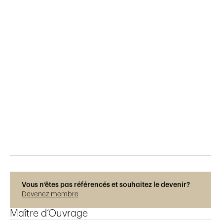
Publié le
9.12.2025
229
vues
Photos © Villvert
Vous n’êtes pas référencés et souhaitez le devenir?
Devenez membre
Maître d’Ouvrage