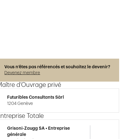
Vous n’êtes pas référencés et souhaitez le devenir?
Devenez membre
aître d’Ouvrage privé
Futuribles Consultants Sàrl
1204 Genève
ntreprise Totale
Grisoni-Zaugg SA • Entreprise
générale