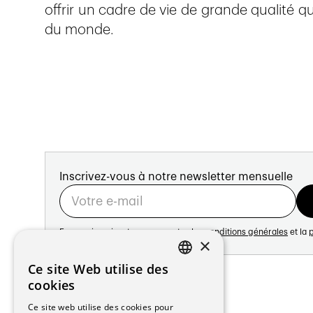
offrir un cadre de vie de grande qualité q
du monde.
Inscrivez-vous à notre newsletter mensuelle
En vous inscrivant vous acceptez les
conditions générales
et la
p
×
Adresse:
Ce site Web utilise des
FRENCH
Avenue de Longemalle 21
cookies
1020 Renens
GERMAN
Ce site web utilise des cookies pour
Suisse