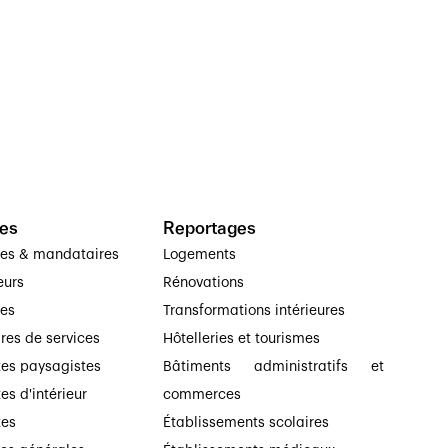
es
Reportages
ses & mandataires
Logements
eurs
Rénovations
ses
Transformations intérieures
ires de services
Hôtelleries et tourismes
tes paysagistes
Bâtiments administratifs et
es d'intérieur
commerces
tes
Établissements scolaires