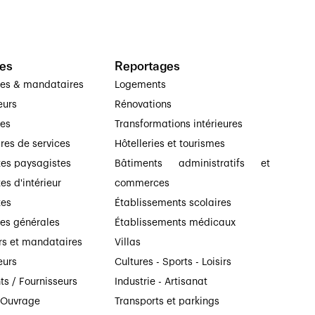
es
Reportages
ses & mandataires
Logements
eurs
Rénovations
ses
Transformations intérieures
ires de services
Hôtelleries et tourismes
tes paysagistes
Bâtiments administratifs et
es d'intérieur
commerces
tes
Établissements scolaires
ses générales
Établissements médicaux
rs et mandataires
Villas
eurs
Cultures - Sports - Loisirs
ts / Fournisseurs
Industrie - Artisanat
’Ouvrage
Transports et parkings