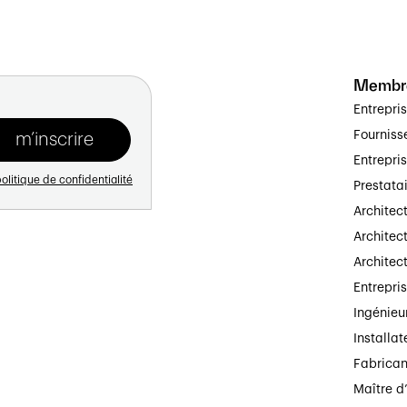
Membr
Entrepri
Fourniss
Entrepri
olitique de confidentialité
Prestata
Architec
Architect
Architec
Entrepri
Ingénieu
Installat
Fabrican
Maître d