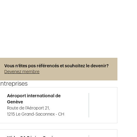
Vous n’êtes pas référencés et souhaitez le devenir?
Devenez membre
ntreprises
Aéroport international de
Genève
Route de l'Aéroport 21,
1215 Le Grand-Saconnex - CH