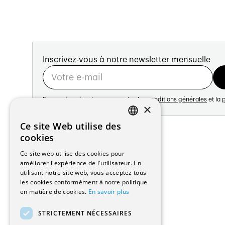
Inscrivez-vous à notre newsletter mensuelle
En vous inscrivant vous acceptez les
conditions générales
et la
p
×
Adresse:
Ce site Web utilise des
FRENCH
Avenue de Longemalle 21
cookies
1020 Renens
GERMAN
Ce site web utilise des cookies pour
Suisse
améliorer l'expérience de l'utilisateur. En
Contact:
utilisant notre site web, vous acceptez tous
Édition: +41 21 635 16 82
les cookies conformément à notre politique
Plateforme: +41 21 631 10 50
en matière de cookies.
En savoir plus
info@architectes.ch
STRICTEMENT NÉCESSAIRES