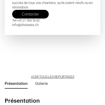
succès de tous vos chantiers, qu'ils soient neufs ou en
rénovation.
Contacter
Tel.
+41 21 784 19 92
info@diviswiss.ch
Philo
CERN Bâtiment B60
Rue de Beaumont 14-16-18
Côté Gare - D
Crêt-des-Pierres 12 et 14
Ouvrir reportage
Ouvrir reportage
Ouvrir reportage
Ouvrir reportage
Ouvrir reportage
VOIR TOUS LES REPORTAGES
Présentation
Galerie
Présentation