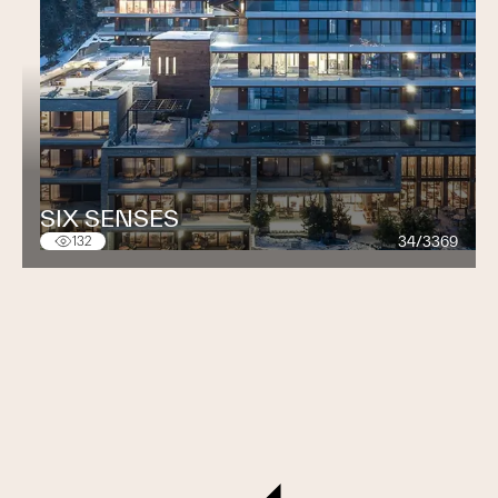
SIX SENSES
34/3369
132