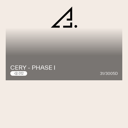
CERY - PHASE I
31/3005D
312