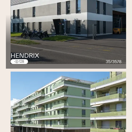
HENDRIX
35/3578
128