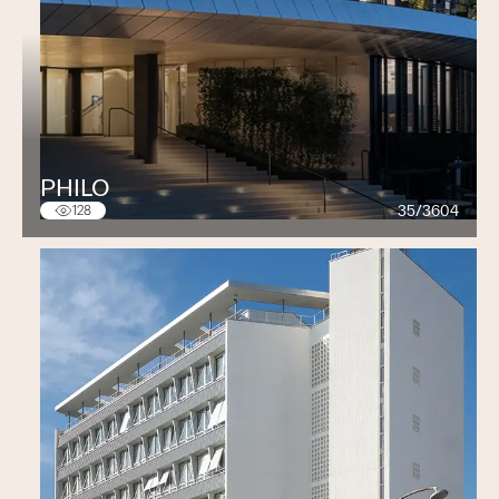
PHILO
35/3604
128