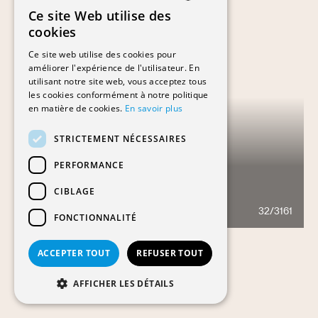
Ce site Web utilise des
FRENCH
cookies
GERMAN
Ce site web utilise des cookies pour
améliorer l'expérience de l'utilisateur. En
utilisant notre site web, vous acceptez tous
les cookies conformément à notre politique
en matière de cookies.
En savoir plus
STRICTEMENT NÉCESSAIRES
PERFORMANCE
CIBLAGE
LES HAUTS DU COSSY
32/3161
642
FONCTIONNALITÉ
ACCEPTER TOUT
REFUSER TOUT
AFFICHER LES DÉTAILS