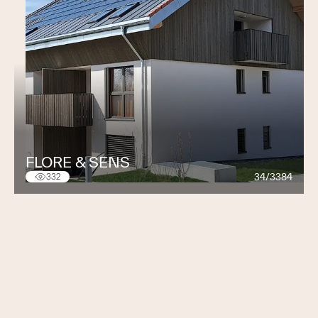
FLORE & SENS
34/3384
332