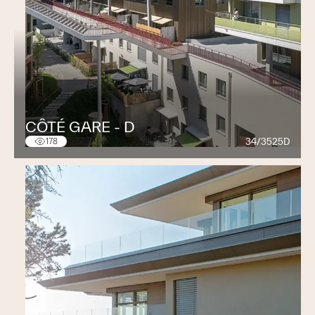
CÔTÉ GARE - D
34/3525D
178