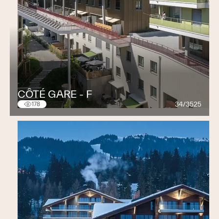
CÔTÉ GARE - F
34/3525
178