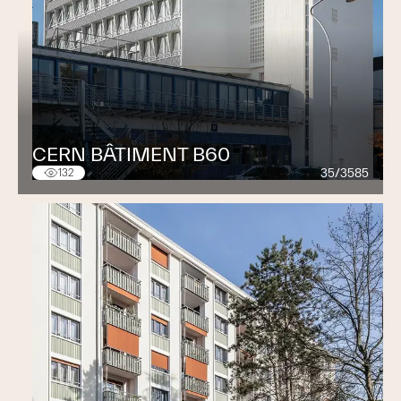
CERN BÂTIMENT B60
35/3585
132