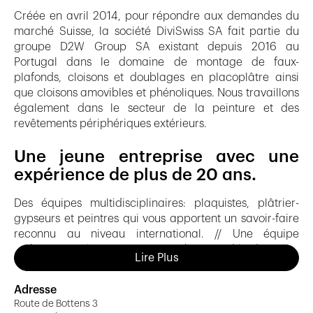
Créée en avril 2014, pour répondre aux demandes du
marché Suisse, la société DiviSwiss SA fait partie du
groupe D2W Group SA existant depuis 2016 au
Portugal dans le domaine de montage de faux-
plafonds, cloisons et doublages en placoplâtre ainsi
que cloisons amovibles et phénoliques. Nous travaillons
également dans le secteur de la peinture et des
revêtements périphériques extérieurs.
Une jeune entreprise avec une
expérience de plus de 20 ans.
Des équipes multidisciplinaires: plaquistes, plâtrier-
gypseurs et peintres qui vous apportent un savoir-faire
reconnu au niveau international. // Une équipe
technique opérationnelle et un bureau d’études pour
Lire Plus
optimiser vos projets.
Nous sommes l’entreprise idéale pour vos réussites dans
Adresse
tous les types de chantier: neufs ou rénovations.
Route de Bottens 3