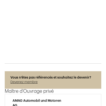
Publié le
4.2.2025
151
vues
Photos © Adrien Barakat
Vous n’êtes pas référencés et souhaitez le devenir?
Devenez membre
Maître d’Ouvrage privé
AMAG Automobil und Motoren
AG