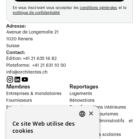
En vous inscrivant vous acceptez les
conditions générales
et la
politique de confidentialité
Adresse:
Avenue de Longemalle 21
1020 Renens
Suisse
Contact:
Édition: +41 21 635 16 82
Plateforme: +41 21 631 10 50
info@architectes.ch
Membres
Reportages
Entreprises & mandataires
Logements
Fournisseurs
Rénovations
Entreprises
Transformations intérieures
×
Prestataires de services
Hôtelleries et tourismes
Architectes paysagistes
Bâtiments administratifs et
Ce site Web utilise des
FRENCH
Architectes d'intérieur
commerces
cookies
Architectes
Établissements scolaires
GERMAN