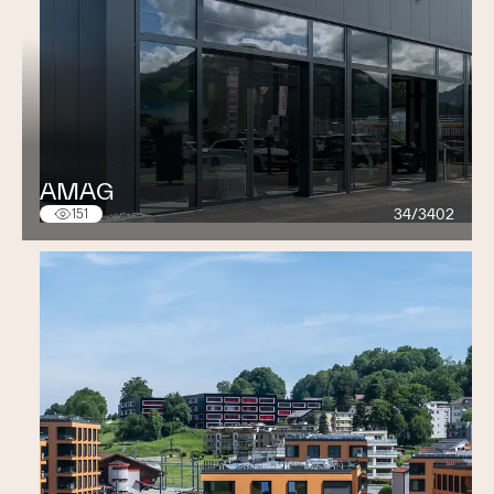
AMAG
34/3402
151