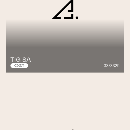
TIG SA
33/3325
374