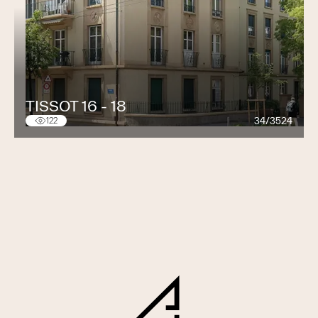
PROTECTION INCENDIE PASSIVE
ISSA réalise des
cloisonnements et des systèmes de
protection incendie passive
afin de
limiter la
propagation du feu et des fumées
et de garantir le
respect des
prescriptions en vigueur
.
TISSOT 16 - 18
34/3524
122
PARTENAIRE D’EXÉCUTION
ISSA intervient comme
partenaire d’exécution
pour les
architectes, les planificateurs, les entreprises générales
et les partenaires industriels. L’accent est mis sur une
mise en œuvre précise
, un
montage fiable
et des
solutions d’isolation durables
.