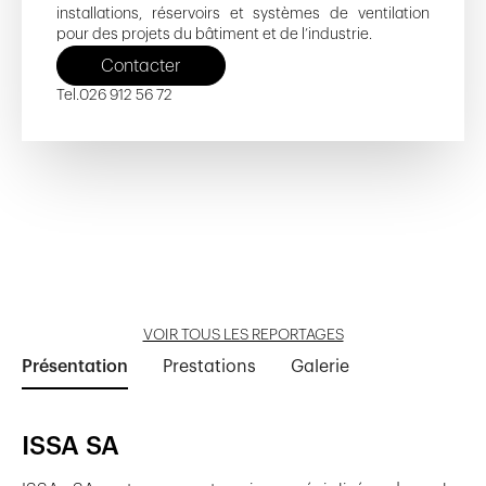
installations, réservoirs et systèmes de ventilation
pour des projets du bâtiment et de l’industrie.
Contacter
Tel.
026 912 56 72
Tissot 16 - 18
Les Sauvabelines
Le Saule
ACPC - Campus Le Vivier
Quartier de l'Industrie
Ouvrir reportage
Ouvrir reportage
Ouvrir reportage
Ouvrir reportage
Ouvrir reportage
VOIR TOUS LES REPORTAGES
Présentation
Prestations
Galerie
ISSA SA