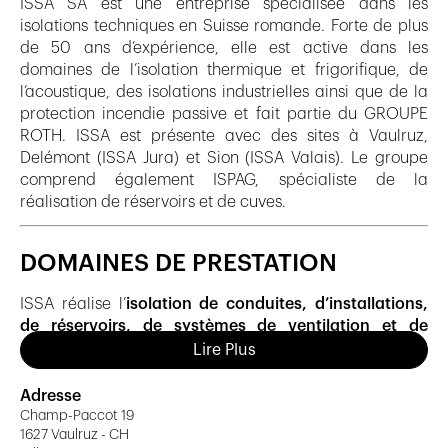
ISSA SA est une entreprise spécialisée dans les
isolations techniques en Suisse romande. Forte de plus
de 50 ans d’expérience, elle est active dans les
domaines de l’isolation thermique et frigorifique, de
l’acoustique, des isolations industrielles ainsi que de la
protection incendie passive et fait partie du GROUPE
ROTH. ISSA est présente avec des sites à Vaulruz,
Delémont (ISSA Jura) et Sion (ISSA Valais). Le groupe
comprend également ISPAG, spécialiste de la
réalisation de réservoirs et de cuves.
DOMAINES DE PRESTATION
ISSA réalise l’
isolation de conduites, d’installations,
de réservoirs, de systèmes de ventilation et de
plafonds
. L’offre est complétée par des
solutions
Lire Plus
préfabriquées d’isolation et de tôlerie
, réalisées dans
l’atelier de préfabrication.
Adresse
Champ-Paccot 19
1627 Vaulruz - CH