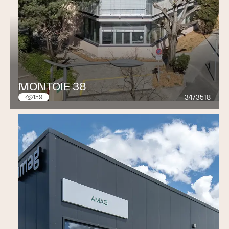
MONTOIE 38
34/3518
159