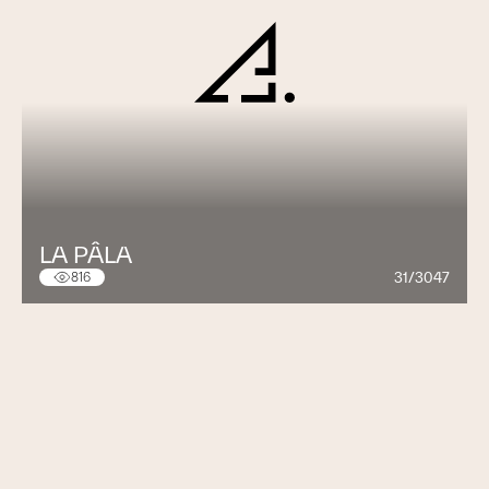
LA PÂLA
31/3047
816