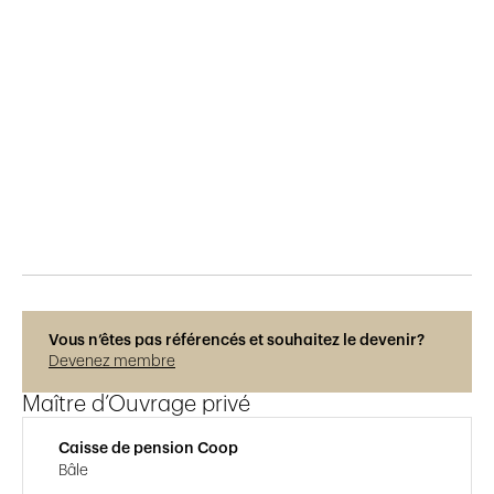
Publié le
1.9.2017
1'134
vues
Vous n’êtes pas référencés et souhaitez le devenir?
Devenez membre
Maître d’Ouvrage privé
Caisse de pension Coop
Bâle