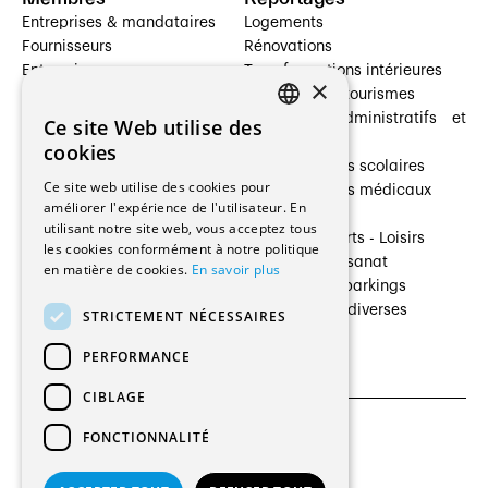
Entreprises & mandataires
Logements
Fournisseurs
Rénovations
Entreprises
Transformations intérieures
×
Prestataires de services
Hôtelleries et tourismes
Architectes paysagistes
Bâtiments administratifs et
Ce site Web utilise des
FRENCH
Architectes d'intérieur
commerces
cookies
Architectes
Établissements scolaires
GERMAN
Ce site web utilise des cookies pour
Entreprises générales
Établissements médicaux
améliorer l'expérience de l'utilisateur. En
Ingénieurs et mandataires
Villas
utilisant notre site web, vous acceptez tous
Installateurs
Cultures - Sports - Loisirs
les cookies conformément à notre politique
Fabricants / Fournisseurs
Industrie - Artisanat
en matière de cookies.
En savoir plus
Maître d’Ouvrage
Transports et parkings
Régies immobilières
Constructions diverses
STRICTEMENT NÉCESSAIRES
Gestion PPE
PERFORMANCE
CIBLAGE
FONCTIONNALITÉ
CGU et Politique de confidentialités
Paramètres des cookies