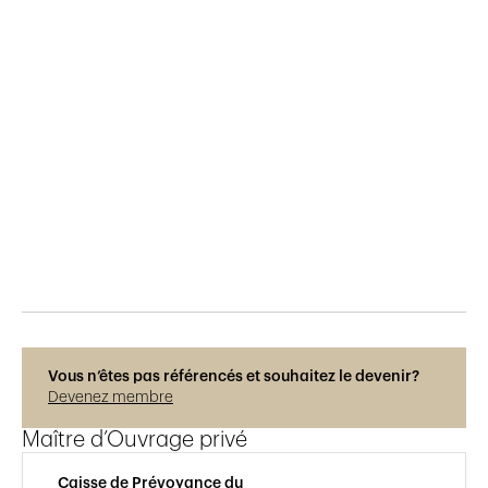
Publié le
25.4.2019
689
vues
Vous n’êtes pas référencés et souhaitez le devenir?
Devenez membre
Maître d’Ouvrage privé
Caisse de Prévoyance du