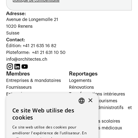
politique de confidentialité
Adresse:
Avenue de Longemalle 21
1020 Renens
Suisse
Contact:
Édition: +41 21 635 16 82
Plateforme: +41 21 631 10 50
info@architectes.ch
Membres
Reportages
Entreprises & mandataires
Logements
Fournisseurs
Rénovations
Entreprises
Transformations intérieures
×
Prestataires de services
Hôtelleries et tourismes
Architectes paysagistes
Bâtiments administratifs et
Ce site Web utilise des
FRENCH
Architectes d'intérieur
commerces
cookies
Architectes
Établissements scolaires
GERMAN
Ce site web utilise des cookies pour
Entreprises générales
Établissements médicaux
améliorer l'expérience de l'utilisateur. En
Ingénieurs et mandataires
Villas