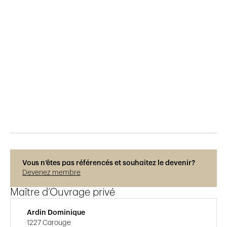
Publié le
29.5.2015
887
vues
Vous n’êtes pas référencés et souhaitez le devenir?
Devenez membre
Maître d’Ouvrage privé
Ardin Dominique
1227 Carouge