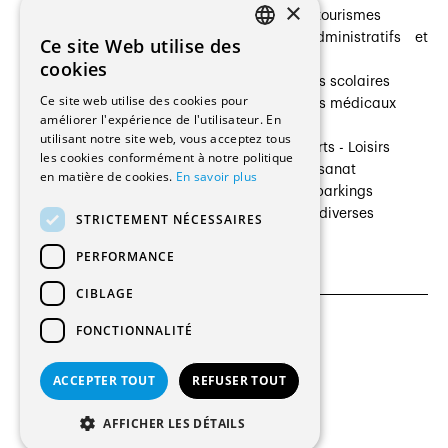
×
Prestataires de services
Hôtelleries et tourismes
Architectes paysagistes
Bâtiments administratifs et
Ce site Web utilise des
FRENCH
Architectes d'intérieur
commerces
cookies
Architectes
Établissements scolaires
GERMAN
Ce site web utilise des cookies pour
Entreprises générales
Établissements médicaux
améliorer l'expérience de l'utilisateur. En
Ingénieurs et mandataires
Villas
utilisant notre site web, vous acceptez tous
Installateurs
Cultures - Sports - Loisirs
les cookies conformément à notre politique
Fabricants / Fournisseurs
Industrie - Artisanat
en matière de cookies.
En savoir plus
Maître d’Ouvrage
Transports et parkings
Régies immobilières
Constructions diverses
STRICTEMENT NÉCESSAIRES
Gestion PPE
PERFORMANCE
CIBLAGE
FONCTIONNALITÉ
CGU et Politique de confidentialités
Paramètres des cookies
ACCEPTER TOUT
REFUSER TOUT
© 2026 Tous droits réservés
AFFICHER LES DÉTAILS