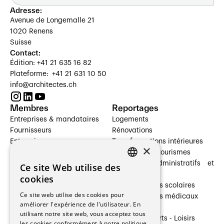
Adresse:
Avenue de Longemalle 21
1020 Renens
Suisse
Contact:
Édition: +41 21 635 16 82
Plateforme: +41 21 631 10 50
info@architectes.ch
Membres
Reportages
Entreprises & mandataires
Logements
Fournisseurs
Rénovations
Entreprises
Transformations intérieures
×
Prestataires de services
Hôtelleries et tourismes
Architectes paysagistes
Bâtiments administratifs et
Ce site Web utilise des
FRENCH
Architectes d'intérieur
commerces
cookies
Architectes
Établissements scolaires
GERMAN
Ce site web utilise des cookies pour
Entreprises générales
Établissements médicaux
améliorer l'expérience de l'utilisateur. En
Ingénieurs et mandataires
Villas
utilisant notre site web, vous acceptez tous
Installateurs
Cultures - Sports - Loisirs
les cookies conformément à notre politique