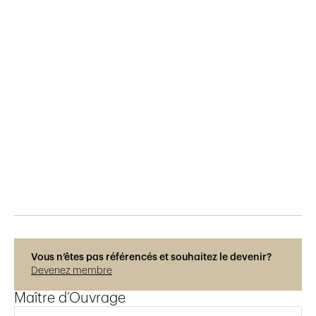
Publié le
10.2.2025
163
vues
Photos © Adrien Barakat
Vous n’êtes pas référencés et souhaitez le devenir?
Devenez membre
Maître d’Ouvrage