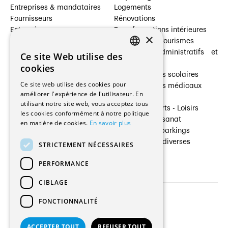
Entreprises & mandataires
Logements
Fournisseurs
Rénovations
Entreprises
Transformations intérieures
×
Prestataires de services
Hôtelleries et tourismes
Architectes paysagistes
Bâtiments administratifs et
Ce site Web utilise des
FRENCH
Architectes d'intérieur
commerces
cookies
Architectes
Établissements scolaires
GERMAN
Ce site web utilise des cookies pour
Entreprises générales
Établissements médicaux
améliorer l'expérience de l'utilisateur. En
Ingénieurs et mandataires
Villas
utilisant notre site web, vous acceptez tous
Installateurs
Cultures - Sports - Loisirs
les cookies conformément à notre politique
Fabricants / Fournisseurs
Industrie - Artisanat
en matière de cookies.
En savoir plus
Maître d’Ouvrage
Transports et parkings
Régies immobilières
Constructions diverses
STRICTEMENT NÉCESSAIRES
Gestion PPE
PERFORMANCE
CIBLAGE
FONCTIONNALITÉ
CGU et Politique de confidentialités
Paramètres des cookies
ACCEPTER TOUT
REFUSER TOUT