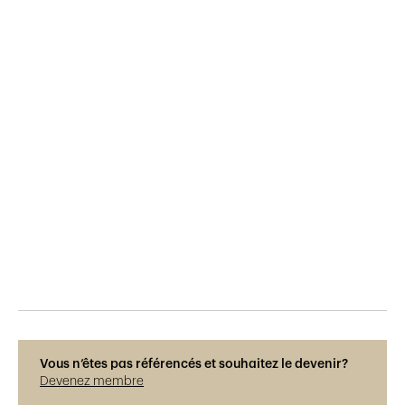
Publié le
2.11.2016
778
vues
Vous n’êtes pas référencés et souhaitez le devenir?
Devenez membre