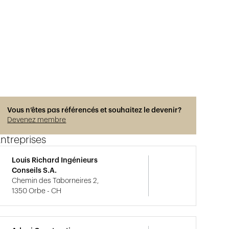
Photos © Serge Du Pasquier
Vous n’êtes pas référencés et souhaitez le devenir?
Devenez membre
ntreprises
Louis Richard Ingénieurs
Conseils S.A.
Chemin des Taborneires 2,
1350 Orbe - CH