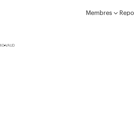
Membres
Repo
040
VAUD