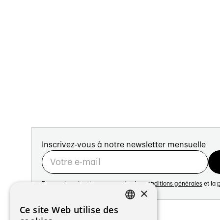
Inscrivez-vous à notre newsletter mensuelle
En vous inscrivant vous acceptez les
conditions générales
et la
p
×
Adresse:
Ce site Web utilise des
FRENCH
Avenue de Longemalle 21