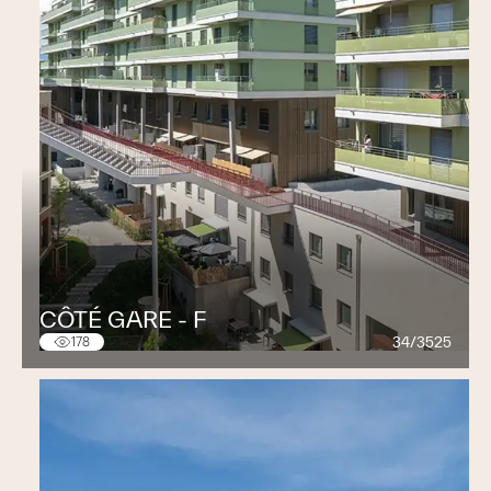
CÔTÉ GARE - F
34/3525
178