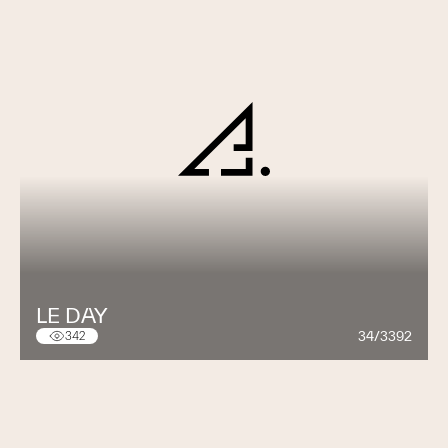
LE DAY
34/3392
342