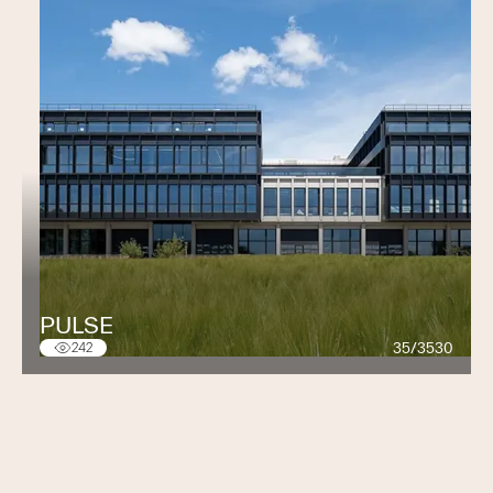
PULSE
35/3530
242