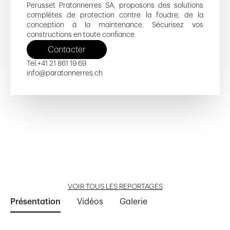
Perusset Pratonnerres SA, proposons des solutions
complètes de protection contre la foudre, de la
conception à la maintenance. Sécurisez vos
constructions en toute confiance.
Contacter
Tel.
+41 21 861 19 69
info@paratonnerres.ch
Côté Gare - D
Église du Sacré-Coeur
Côté Gare - F
Pulse
École Moser
Ouvrir reportage
Ouvrir reportage
Ouvrir reportage
Ouvrir reportage
Ouvrir reportage
VOIR TOUS LES REPORTAGES
Présentation
Vidéos
Galerie