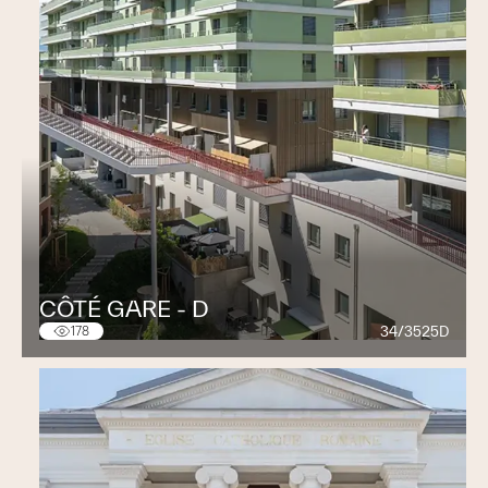
Par ailleurs, la Norme de protection incendie de
l’Association des Etablissements Cantonaux d’Assurance
Incendie (AEAI), les propriétaires de bâtiments équipés
d’un système de protection contre la foudre sont tenus
de le maintenir en état et garantir leur fonctionnement
en tout temps. Ces contrôles doivent être confiés à une
entreprise concessionnaire et agréée.
CÔTÉ GARE - D
34/3525D
178