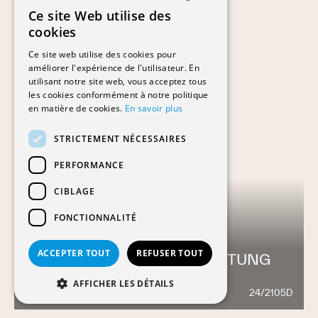
Ce site Web utilise des
FRENCH
cookies
GERMAN
Ce site web utilise des cookies pour
améliorer l'expérience de l'utilisateur. En
utilisant notre site web, vous acceptez tous
les cookies conformément à notre politique
en matière de cookies.
En savoir plus
STRICTEMENT NÉCESSAIRES
PERFORMANCE
CIBLAGE
FONCTIONNALITÉ
ACCEPTER TOUT
REFUSER TOUT
KULTURZENTRUM DER STIFTUNG
JAN MICHALSKI-D
AFFICHER LES DÉTAILS
24/2105D
765