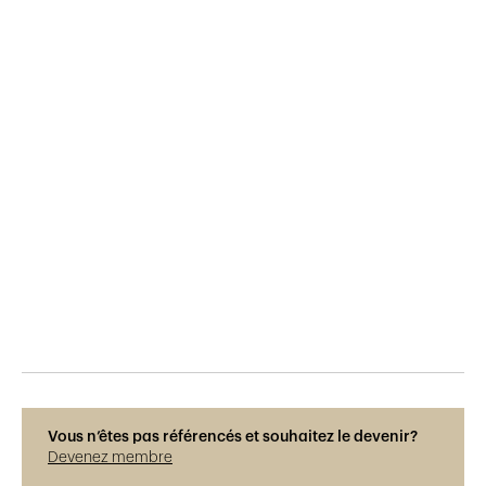
Publié le
8.12.2018
1'032
vues
Vous n’êtes pas référencés et souhaitez le devenir?
Devenez membre