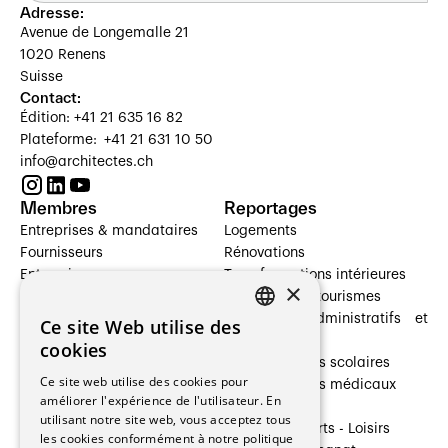
Adresse:
Avenue de Longemalle 21
1020 Renens
Suisse
Contact:
Édition: +41 21 635 16 82
Plateforme: +41 21 631 10 50
info@architectes.ch
Membres
Reportages
Entreprises & mandataires
Logements
Fournisseurs
Rénovations
Entreprises
Transformations intérieures
×
Prestataires de services
Hôtelleries et tourismes
Architectes paysagistes
Bâtiments administratifs et
Ce site Web utilise des
FRENCH
Architectes d'intérieur
commerces
cookies
Architectes
Établissements scolaires
GERMAN
Ce site web utilise des cookies pour
Entreprises générales
Établissements médicaux
améliorer l'expérience de l'utilisateur. En
Ingénieurs et mandataires
Villas
utilisant notre site web, vous acceptez tous
Installateurs
Cultures - Sports - Loisirs
les cookies conformément à notre politique