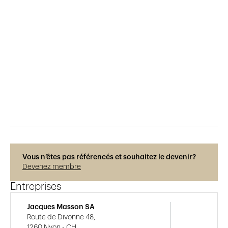
Publié le
6.3.2018
1'489
vues
Vous n’êtes pas référencés et souhaitez le devenir?
Devenez membre
Entreprises
Jacques Masson SA
Route de Divonne 48,
1260 Nyon - CH