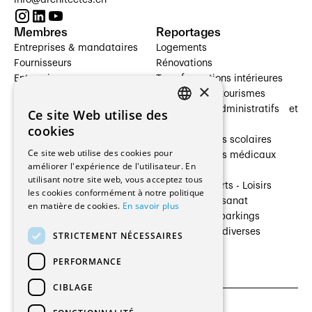
Membres
Reportages
Entreprises & mandataires
Logements
Fournisseurs
Rénovations
Entreprises
Transformations intérieures
×
Prestataires de services
Hôtelleries et tourismes
Architectes paysagistes
Bâtiments administratifs et
Ce site Web utilise des
FRENCH
Architectes d'intérieur
commerces
cookies
Architectes
Établissements scolaires
GERMAN
Ce site web utilise des cookies pour
Entreprises générales
Établissements médicaux
améliorer l'expérience de l'utilisateur. En
Ingénieurs et mandataires
Villas
utilisant notre site web, vous acceptez tous
Installateurs
Cultures - Sports - Loisirs
les cookies conformément à notre politique
Fabricants / Fournisseurs
Industrie - Artisanat
en matière de cookies.
En savoir plus
Maître d’Ouvrage
Transports et parkings
Régies immobilières
Constructions diverses
STRICTEMENT NÉCESSAIRES
Gestion PPE
PERFORMANCE
CIBLAGE