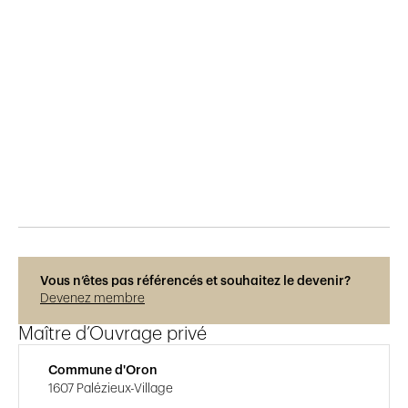
Publié le
9.6.2022
584
vues
Vous n’êtes pas référencés et souhaitez le devenir?
Devenez membre
Maître d’Ouvrage privé
Commune d'Oron
1607 Palézieux-Village