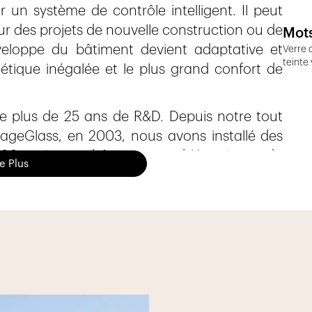
 un système de contrôle intelligent. Il peut
sur des projets de nouvelle construction ou de
Mots
nveloppe du bâtiment devient adaptative et
Verre 
teinte
tique inégalée et le plus grand confort de
de plus de 25 ans de R&D. Depuis notre tout
 SageGlass, en 2003, nous avons installé des
'700 projets et bâtiments emblématiques du
re Plus
Firmenich de la CPEG à Genève, la tour Alto
e Site Immobilien, Le Millennium à Crissier
sont quelques unes de nos références en
iques