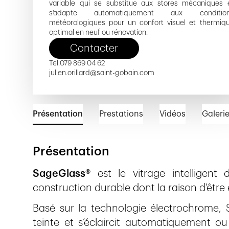
variable qui se substitue aux stores mécaniques 
s'adapte automatiquement aux conditio
météorologiques pour un confort visuel et thermiq
optimal en neuf ou rénovation.
Contacter
Tel.
079 869 04 62
julien.orillard@saint-gobain.com
Présentation
Prestations
Vidéos
Galeri
Présentation
SageGlass®
est le vitrage intelligen
construction durable dont la raison d'être
Basé sur la technologie électrochrome,
teinte et s’éclaircit automatiquement 