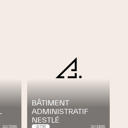
BÂTIMENT
L
ADMINISTRATIF
NESTLÉ
32/3186
31/3495
1781