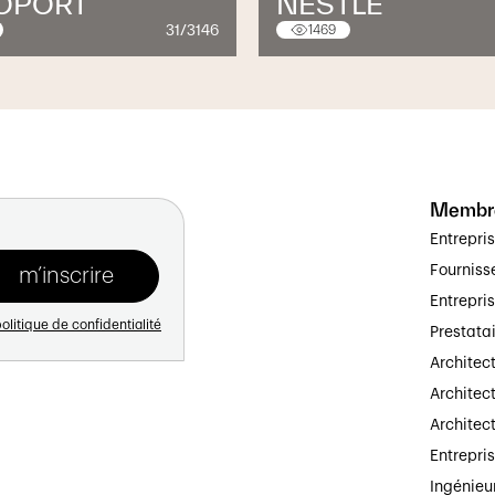
OPORT
NESTLÉ
31/3146
1469
Membr
Entrepri
Fourniss
Entrepri
olitique de confidentialité
Prestata
Architec
Architect
Architec
Entrepri
Ingénieu