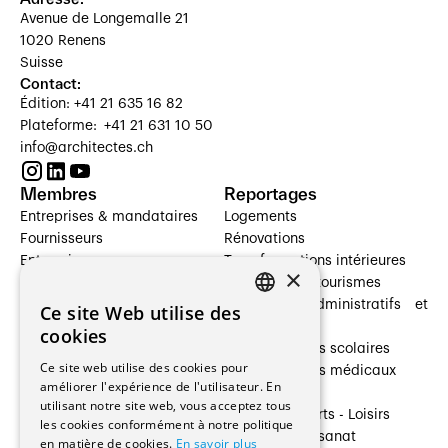
Avenue de Longemalle 21
1020 Renens
Suisse
Contact:
Édition: +41 21 635 16 82
Plateforme: +41 21 631 10 50
info@architectes.ch
Membres
Reportages
Entreprises & mandataires
Logements
Fournisseurs
Rénovations
Entreprises
Transformations intérieures
×
Prestataires de services
Hôtelleries et tourismes
Architectes paysagistes
Bâtiments administratifs et
Ce site Web utilise des
FRENCH
Architectes d'intérieur
commerces
cookies
Architectes
Établissements scolaires
GERMAN
Ce site web utilise des cookies pour
Entreprises générales
Établissements médicaux
améliorer l'expérience de l'utilisateur. En
Ingénieurs et mandataires
Villas
utilisant notre site web, vous acceptez tous
Installateurs
Cultures - Sports - Loisirs
les cookies conformément à notre politique
Fabricants / Fournisseurs
Industrie - Artisanat
en matière de cookies.
En savoir plus