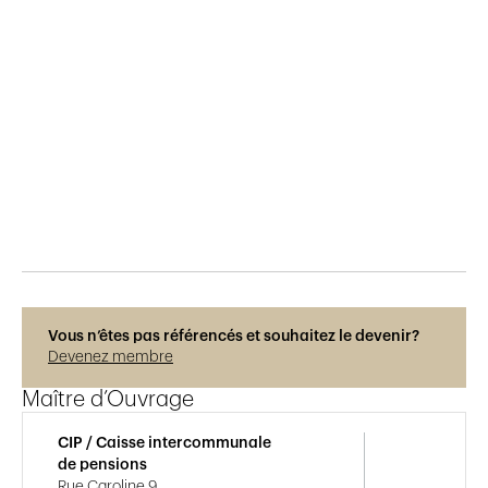
Publié le
27.11.2019
684
vues
Vous n’êtes pas référencés et souhaitez le devenir?
Devenez membre
Maître d’Ouvrage
CIP / Caisse intercommunale
de pensions
Rue Caroline 9,