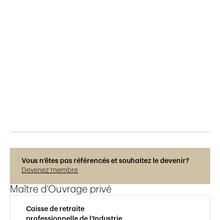
Publié le
17.1.2025
228
vues
Photos © Adrien Barakat
Vous n’êtes pas référencés et souhaitez le devenir?
Devenez membre
Maître d’Ouvrage privé
Caisse de retraite
professionnelle de l'Industrie