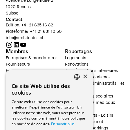
Avenue de Longemalle 21
1020 Renens
Suisse
Contact:
Édition: +41 21 635 16 82
Plateforme: +41 21 631 10 50
info@architectes.ch
Membres
Reportages
Entreprises & mandataires
Logements
Fournisseurs
Rénovations
Entreprises
Transformations intérieures
×
Prestataires de services
Hôtelleries et tourismes
Architectes paysagistes
Bâtiments administratifs et
Ce site Web utilise des
FRENCH
Architectes d'intérieur
commerces
cookies
Architectes
Établissements scolaires
GERMAN
Ce site web utilise des cookies pour
Entreprises générales
Établissements médicaux
améliorer l'expérience de l'utilisateur. En
Ingénieurs et mandataires
Villas
utilisant notre site web, vous acceptez tous
Installateurs
Cultures - Sports - Loisirs
les cookies conformément à notre politique
Fabricants / Fournisseurs
Industrie - Artisanat
en matière de cookies.
En savoir plus
Maître d’Ouvrage
Transports et parkings