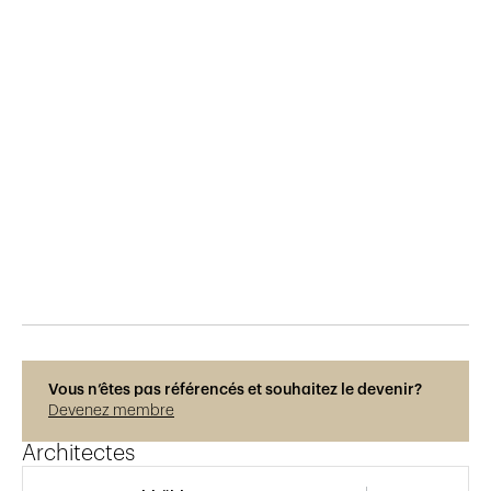
Publié le
30.11.2018
783
vues
Vous n’êtes pas référencés et souhaitez le devenir?
Devenez membre
Architectes