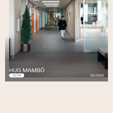
Equans Switzerland AG, Z.I. En Bovéry 34, 1868
Collombey, Tél : +41 24 441 73
00
valais.ch@equans.com
Equans Switzerland AG, allée de la Petite Prairie 8, 1260
Nyon, Tél +41 22 361 95 67
nyon.ch@equans.com
Equans Switzerland AG, Route de l'aéroport 29-31, 1215
Genève, Tél. +41 22 799 30 91
administration.ch@equans.com
HUG MAMBÔ
35/3543
134