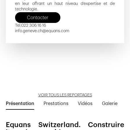
en leur offrant un haut niveau d’expertise et de
technologie.
Contacter
Tel.
022 306 16 16
info.geneve.ch@equans.com
Rue de Beaumont 14-16-18
HUG Mambô
La Pommière
Espace Tourbillon
Résidence Hôtel Bellevue
Ouvrir reportage
Ouvrir reportage
Ouvrir reportage
Ouvrir reportage
Ouvrir reportage
VOIR TOUS LES REPORTAGES
Présentation
Prestations
Vidéos
Galerie
Equans Switzerland. Construire