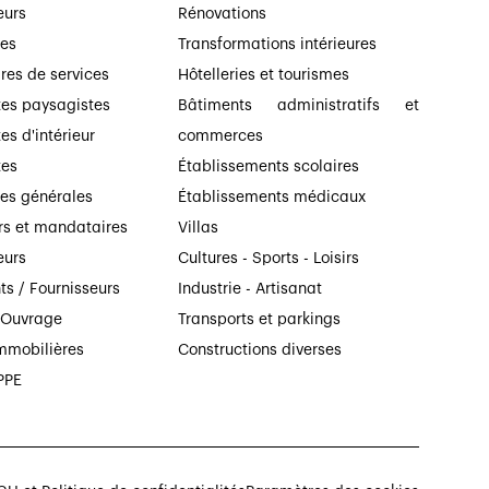
eurs
Rénovations
ses
Transformations intérieures
ires de services
Hôtelleries et tourismes
tes paysagistes
Bâtiments administratifs et
es d'intérieur
commerces
tes
Établissements scolaires
ses générales
Établissements médicaux
rs et mandataires
Villas
eurs
Cultures - Sports - Loisirs
ts / Fournisseurs
Industrie - Artisanat
’Ouvrage
Transports et parkings
mmobilières
Constructions diverses
PPE