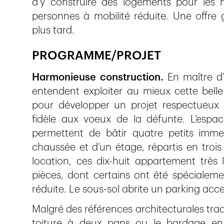
d’y construire des logements pour les 
personnes à mobilité réduite. Une offre 
plus tard.
PROGRAMME/PROJET
Harmonieuse construction.
En maître d’
entendent exploiter au mieux cette belle
pour développer un projet respectueux 
fidèle aux voeux de la défunte. L’espace
permettent de bâtir quatre petits imme
chaussée et d’un étage, répartis en trois 
location, ces dix-huit appartement très 
pièces, dont certains ont été spécialem
réduite. Le sous-sol abrite un parking acce
Malgré des références architecturales trad
toiture à deux pans ou le bardage en bo