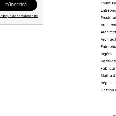
Fourniss
Entrepri
olitique de confidentialité
Prestata
Architec
Architect
Architec
Entrepri
Ingénieu
Installat
Fabrican
Maître d
Régies i
Gestion 