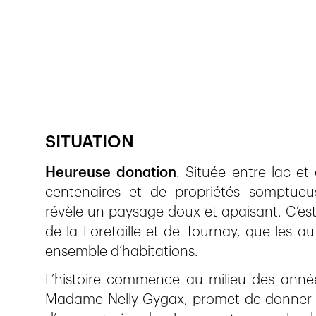
Publié le
29.5.2018
1'020
vues
SITUATION
Heureuse donation
. Située entre lac e
centenaires et de propriétés somptu
révèle un paysage doux et apaisant. C’est
de la Foretaille et de Tournay, que les a
ensemble d’habitations.
L’histoire commence au milieu des années
Madame Nelly Gygax, promet de donner s