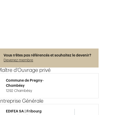
Vous n’êtes pas référencés et souhaitez le devenir?
Devenez membre
aître d’Ouvrage privé
Commune de Pregny-
Chambésy
1292 Chambésy
ntreprise Générale
EDIFEA SA | Fribourg