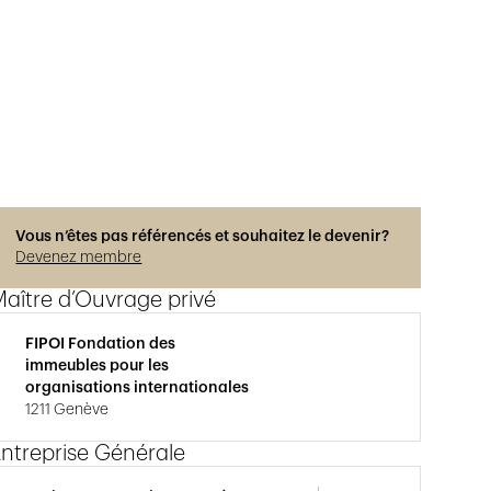
Vous n’êtes pas référencés et souhaitez le devenir?
Devenez membre
aître d’Ouvrage privé
FIPOI Fondation des
immeubles pour les
organisations internationales
1211 Genève
ntreprise Générale