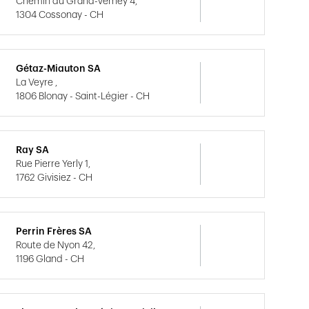
Chemin du Grand-Verney 4,
1304 Cossonay - CH
Gétaz-Miauton SA
La Veyre ,
1806 Blonay - Saint-Légier - CH
Ray SA
Rue Pierre Yerly 1,
1762 Givisiez - CH
Perrin Frères SA
Route de Nyon 42,
1196 Gland - CH