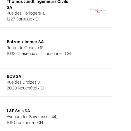
Thomas Jundt Ingénieurs Civils
SA
Rue des Horlogers 4,
1227 Carouge - CH
Balzan + Immer SA
Route de Genève 15,
1033 Cheseaux-sur-Lausanne - CH
BCS SA
Rue des Draizes 3,
2000 Neuchâtel - CH
L&F Sols SA
Avenue des Boveresses 44,
1010 Lausanne - CH