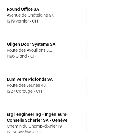
Round Office SA
Avenue de Châtelaine 97,
1219 Vernier - CH
Gilgen Door Systems SA
Route des Avouillons 30,
1196 Gland - CH
Lumiverre Plafonds SA
Route des Jeunes 43,
1227 Carouge - CH
srg | engineering – Ingénieurs-
Conseils Scherler SA • Genève
Chemin du Champ-d'Anier 19,
1209 Genève - CH