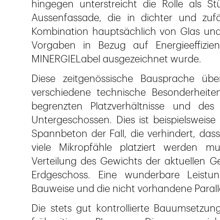
hingegen unterstreicht die Rolle als St
Aussenfassade, die in dichter und zufä
Kombination hauptsächlich von Glas und
Vorgaben in Bezug auf Energieeffizi
MINERGIE­Label ausgezeichnet wurde.
Diese zeitgenössische Bausprache über
verschiedene technische Besonderheite
begrenzten Platzverhältnisse und de
Untergeschossen. Dies ist beispielsweis
Spannbeton der Fall, die verhindert, da
viele Mikropfähle platziert werden mus
Verteilung des Gewichts der aktuellen G
Erdgeschoss. Eine wunderbare Leistu
Bauweise und die nicht vorhandene Paralle
Die stets gut kontrollierte Bauumsetzung