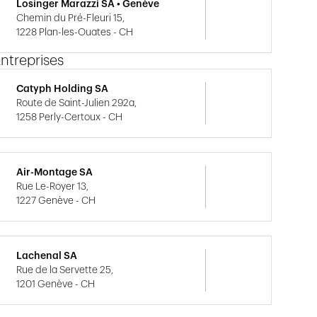
Losinger Marazzi SA • Genève
Chemin du Pré-Fleuri 15,
1228 Plan-les-Ouates - CH
ntreprises
Catyph Holding SA
Route de Saint-Julien 292a,
1258 Perly-Certoux - CH
Air-Montage SA
Rue Le-Royer 13,
1227 Genève - CH
Lachenal SA
Rue de la Servette 25,
1201 Genève - CH