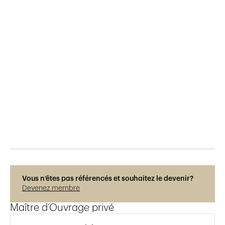
Publié le
20.5.2016
691
vues
Vous n’êtes pas référencés et souhaitez le devenir?
Devenez membre
Maître d’Ouvrage privé