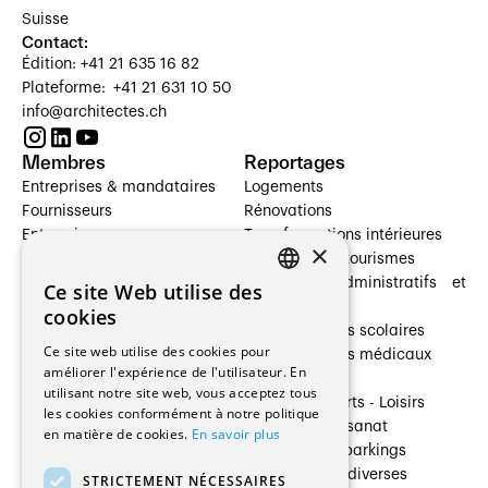
Suisse
Contact:
Édition: +41 21 635 16 82
Plateforme: +41 21 631 10 50
info@architectes.ch
Membres
Reportages
Entreprises & mandataires
Logements
Fournisseurs
Rénovations
Entreprises
Transformations intérieures
×
Prestataires de services
Hôtelleries et tourismes
Architectes paysagistes
Bâtiments administratifs et
Ce site Web utilise des
FRENCH
Architectes d'intérieur
commerces
cookies
Architectes
Établissements scolaires
GERMAN
Ce site web utilise des cookies pour
Entreprises générales
Établissements médicaux
améliorer l'expérience de l'utilisateur. En
Ingénieurs et mandataires
Villas
utilisant notre site web, vous acceptez tous
Installateurs
Cultures - Sports - Loisirs
les cookies conformément à notre politique
Fabricants / Fournisseurs
Industrie - Artisanat
en matière de cookies.
En savoir plus
Maître d’Ouvrage
Transports et parkings
Régies immobilières
Constructions diverses
STRICTEMENT NÉCESSAIRES