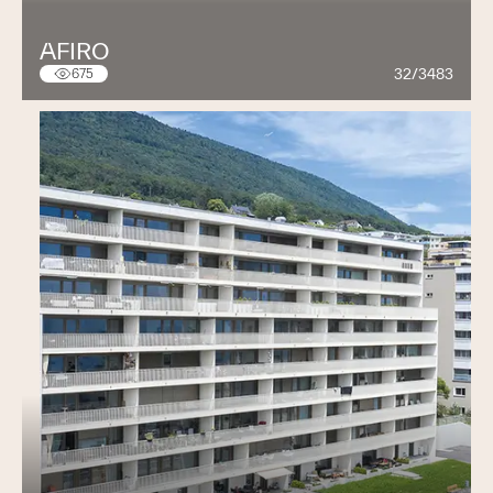
AFIRO
32/3483
675