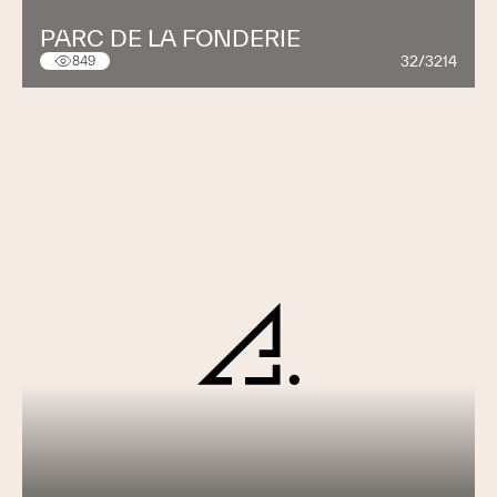
PARC DE LA FONDERIE
Nous vous proposons les travaux de service suivants:
32/3214
849
Dépannage sur:
Brûleurs
Chauffages à bois
Chauffages électriques
Pompes à chaleur (Ritherm, Waterkotte, CTA)
Détartage des chauffe-eau et
purge du chauffage au sol:
Action d'été
Problèmes d'eau sur: