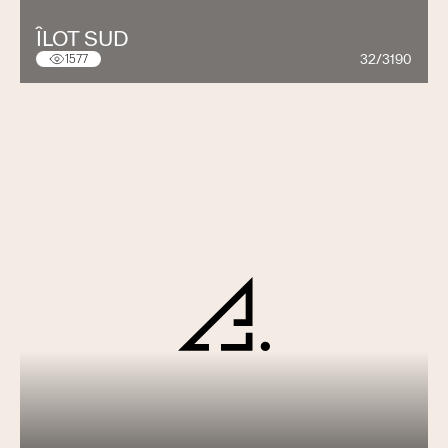
Corps de chauffe
ÎLOT SUD
Chauffage au sol
32/3190
1577
Pompes de circulation
Conduites défectueuses (conduites de chauffage
et sanitaire)
Révisions (selon besoin ou avec
abonnement):
Brûleur (chauffage à mazout)
Chauffages électriques
Pompes à chaleur
Assainissements des citernes:
Révision de citerne mazout, essence, diesel et