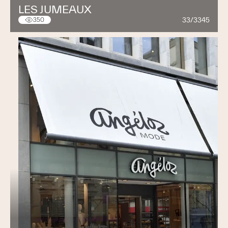
LES JUMEAUX
Planification et construction de nouvelles
33/3345
350
constructions ou transformations de constructions
existantes
Assainissement
Ventilation contrôlée avec récupération de
chaleur
Installations industrielles
Systèmes de dépoussiérage et d'assèchements
Salles blanches (chimie)
Restaurant (cuisines, salles à manger, locaux
sanitaires)
Systèmes de traitement d'air
Installations de diffusion d'air par canaux
(industries et habitations)
Systèmes aéroléiques de récupération de chaleur