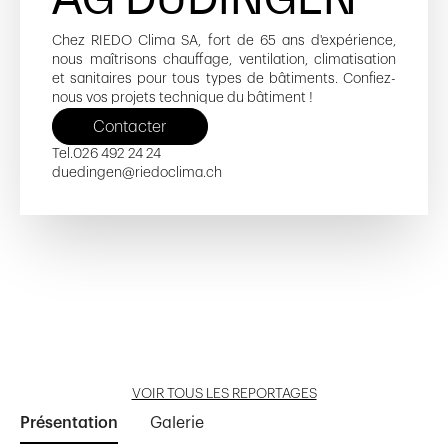
Chez RIEDO Clima SA, fort de 65 ans d'expérience,
nous maîtrisons chauffage, ventilation, climatisation
et sanitaires pour tous types de bâtiments. Confiez-
nous vos projets technique du bâtiment !
Contacter
Tel.
026 492 24 24
duedingen@riedoclima.ch
ACPC - Campus Le Vivier
Les Jumeaux
Angéloz
Clos Mermod
Troncs 12-14
Ouvrir reportage
Ouvrir reportage
Ouvrir reportage
Ouvrir reportage
Ouvrir reportage
VOIR TOUS LES REPORTAGES
Présentation
Galerie