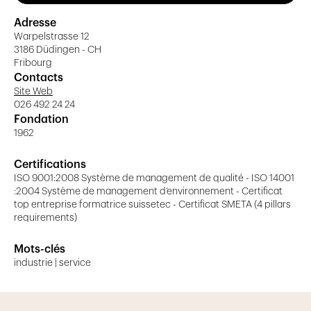
Habitations, locaux administratifs, locaux
Adresse
commerciaux, Hôpitaux
Warpelstrasse 12
3186 Düdingen - CH
Planification et construction de nouvelles
Fribourg
constructions ou transformations de constructions
Contacts
existantes
Site Web
Assainissement
026 492 24 24
Fondation
Chaudières (mazout, gaz, bois déchiqueté,
1962
pellets)
Certifications
Pompes à chaleur (géothermique, eau-eau, air-
ISO 9001:2008 Système de management de qualité - ISO 14001
eau)
:2004 Système de management d’environnement - Certificat
top entreprise formatrice suissetec - Certificat SMETA (4 pillars
Chauffage à distance et urbain incl. sous-stations
requirements)
Distribution de chaleur basse température avec
corps-de-chauffe, convecteurs de sol,
Mots-clés
aérochauffeurs ou chauffage de sol
industrie | service
Installations solaires pour production d'eau-
chaude et chauffage