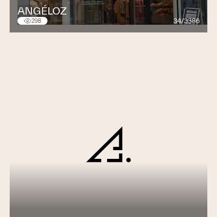
ANGÉLOZ
Installations de climatisation (chauffer, refroidir,
34/3386
298
humidification)
etc.
Climatisation / Frigorifique / Eau
glacée
Locaux administratifs, locaux commerciaux,
Hôpitaux, Industrie, Habitations
Planification et construction de nouvelles
constructions ou transformations de constructions
existantes
Assainissement
Cellules de froids positifs et négatifs
Frigos positifs et négatifs (pour applications
professionnelles)