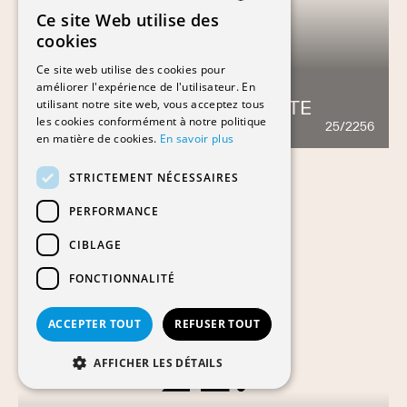
Ce site Web utilise des
FRENCH
cookies
GERMAN
Ce site web utilise des cookies pour
améliorer l'expérience de l'utilisateur. En
utilisant notre site web, vous acceptez tous
ADOLPHE MERKLE INSTITUTE
les cookies conformément à notre politique
25/2256
1115
en matière de cookies.
En savoir plus
STRICTEMENT NÉCESSAIRES
PERFORMANCE
CIBLAGE
FONCTIONNALITÉ
ACCEPTER TOUT
REFUSER TOUT
AFFICHER LES DÉTAILS