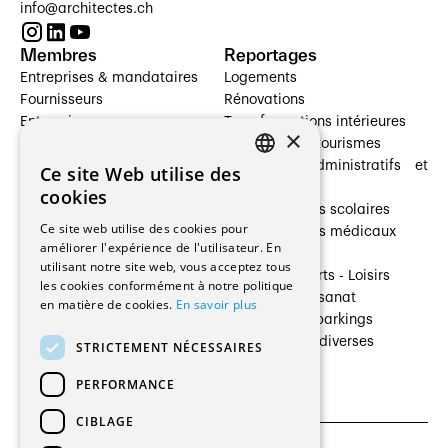
info@architectes.ch
Membres
Reportages
Entreprises & mandataires
Logements
Fournisseurs
Rénovations
Entreprises
Transformations intérieures
×
Prestataires de services
Hôtelleries et tourismes
Architectes paysagistes
Bâtiments administratifs et
Ce site Web utilise des
FRENCH
Architectes d'intérieur
commerces
cookies
Architectes
Établissements scolaires
GERMAN
Ce site web utilise des cookies pour
Entreprises générales
Établissements médicaux
améliorer l'expérience de l'utilisateur. En
Ingénieurs et mandataires
Villas
utilisant notre site web, vous acceptez tous
Installateurs
Cultures - Sports - Loisirs
les cookies conformément à notre politique
Fabricants / Fournisseurs
Industrie - Artisanat
en matière de cookies.
En savoir plus
Maître d’Ouvrage
Transports et parkings
Régies immobilières
Constructions diverses
STRICTEMENT NÉCESSAIRES
Gestion PPE
PERFORMANCE
CIBLAGE