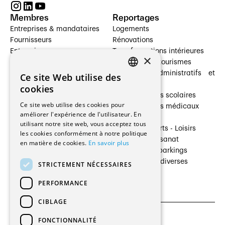
Membres
Reportages
Entreprises & mandataires
Logements
Fournisseurs
Rénovations
Entreprises
Transformations intérieures
×
Prestataires de services
Hôtelleries et tourismes
Architectes paysagistes
Bâtiments administratifs et
Ce site Web utilise des
FRENCH
Architectes d'intérieur
commerces
cookies
Architectes
Établissements scolaires
GERMAN
Ce site web utilise des cookies pour
Entreprises générales
Établissements médicaux
améliorer l'expérience de l'utilisateur. En
Ingénieurs et mandataires
Villas
utilisant notre site web, vous acceptez tous
Installateurs
Cultures - Sports - Loisirs
les cookies conformément à notre politique
Fabricants / Fournisseurs
Industrie - Artisanat
en matière de cookies.
En savoir plus
Maître d’Ouvrage
Transports et parkings
Régies immobilières
Constructions diverses
STRICTEMENT NÉCESSAIRES
Gestion PPE
PERFORMANCE
CIBLAGE
FONCTIONNALITÉ
CGU et Politique de confidentialités