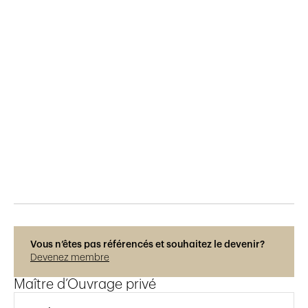
Publié le
2.10.2020
834
vues
Vous n’êtes pas référencés et souhaitez le devenir?
Devenez membre
Maître d’Ouvrage privé