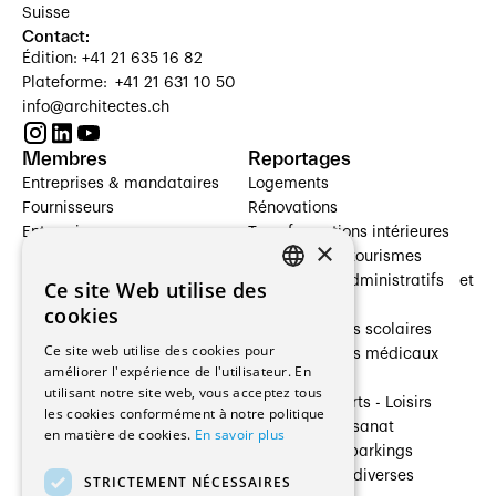
Suisse
Contact:
Édition: +41 21 635 16 82
Plateforme: +41 21 631 10 50
info@architectes.ch
Membres
Reportages
Entreprises & mandataires
Logements
Fournisseurs
Rénovations
Entreprises
Transformations intérieures
×
Prestataires de services
Hôtelleries et tourismes
Architectes paysagistes
Bâtiments administratifs et
Ce site Web utilise des
FRENCH
Architectes d'intérieur
commerces
cookies
Architectes
Établissements scolaires
GERMAN
Ce site web utilise des cookies pour
Entreprises générales
Établissements médicaux
améliorer l'expérience de l'utilisateur. En
Ingénieurs et mandataires
Villas
utilisant notre site web, vous acceptez tous
Installateurs
Cultures - Sports - Loisirs
les cookies conformément à notre politique
Fabricants / Fournisseurs
Industrie - Artisanat
en matière de cookies.
En savoir plus
Maître d’Ouvrage
Transports et parkings
Régies immobilières
Constructions diverses
STRICTEMENT NÉCESSAIRES