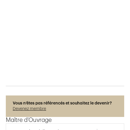
Publié le
13.9.2019
1'083
vues
Vous n’êtes pas référencés et souhaitez le devenir?
Devenez membre
Maître d’Ouvrage