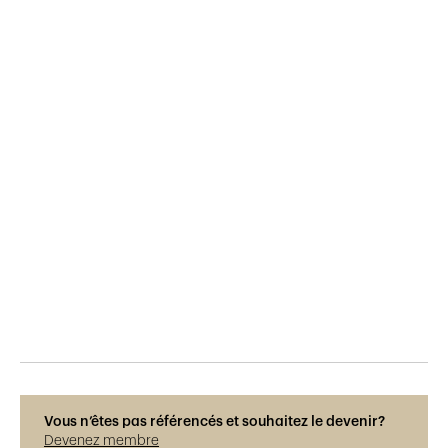
Publié le
17.11.2023
609
vues
Photos © Adrien Barakat
Vous n’êtes pas référencés et souhaitez le devenir?
Devenez membre