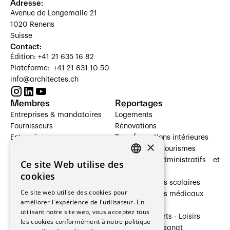
Adresse:
Avenue de Longemalle 21
1020 Renens
Suisse
Contact:
Édition: +41 21 635 16 82
Plateforme: +41 21 631 10 50
info@architectes.ch
Membres
Reportages
Entreprises & mandataires
Logements
Fournisseurs
Rénovations
Entreprises
Transformations intérieures
×
Prestataires de services
Hôtelleries et tourismes
Architectes paysagistes
Bâtiments administratifs et
Ce site Web utilise des
FRENCH
Architectes d'intérieur
commerces
cookies
Architectes
Établissements scolaires
GERMAN
Ce site web utilise des cookies pour
Entreprises générales
Établissements médicaux
améliorer l'expérience de l'utilisateur. En
Ingénieurs et mandataires
Villas
utilisant notre site web, vous acceptez tous
Installateurs
Cultures - Sports - Loisirs
les cookies conformément à notre politique
Fabricants / Fournisseurs
Industrie - Artisanat