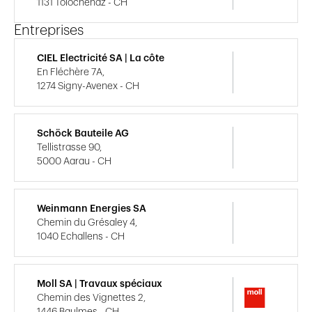
1131 Tolochenaz - CH
Entreprises
CIEL Electricité SA | La côte
En Fléchère 7A,
1274 Signy-Avenex - CH
Schöck Bauteile AG
Tellistrasse 90,
5000 Aarau - CH
Weinmann Energies SA
Chemin du Grésaley 4,
1040 Echallens - CH
Moll SA | Travaux spéciaux
Chemin des Vignettes 2,
1446 Baulmes - CH