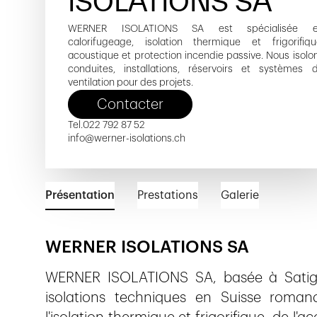
ISOLATIONS SA
WERNER ISOLATIONS SA est spécialisée 
calorifugeage, isolation thermique et frigorifiqu
acoustique et protection incendie passive. Nous isolo
conduites, installations, réservoirs et systèmes 
ventilation pour des projets.
Contacter
Tel.
022 792 87 52
info@werner-isolations.ch
Présentation
Prestations
Galerie
WERNER ISOLATIONS SA
WERNER ISOLATIONS SA, basée à Satigny
isolations techniques en Suisse roman