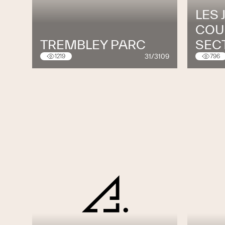
LES 
COU
TREMBLEY PARC
SEC
31/3109
1219
796