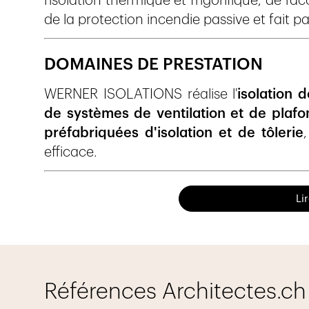
l'isolation thermique et frigorifique, de l'a
de la protection incendie passive et fait
DOMAINES DE PRESTATION
WERNER ISOLATIONS réalise l'
isolation d
de systèmes de ventilation et de plafo
préfabriquées d'isolation et de tôlerie
efficace.
ISOLATION THERMIQUE, FRIGOR
Li
WERNER ISOLATIONS met en œuvre des so
et acoustique
pour les installations de c
ventilation ainsi que pour les plafo
contribuent à l'
efficacité énergétique
,
Références Architectes.ch
d'exploitation
.