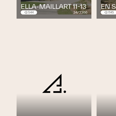
ELLA-MAILLART 11-13
EN 
34/3366
544
1145