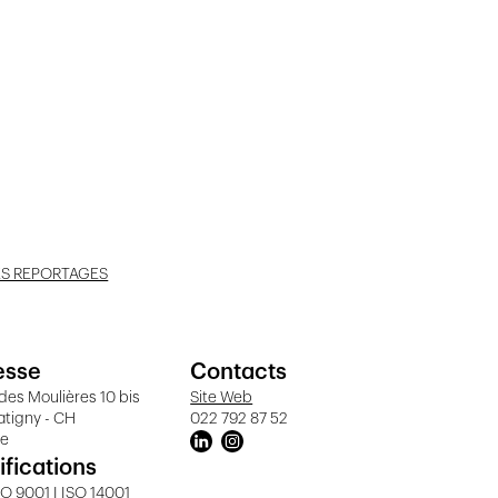
ES REPORTAGES
esse
Contacts
des Moulières 10 bis
Site Web
atigny - CH
022 792 87 52
ve
ifications
O 9001 I ISO 14001