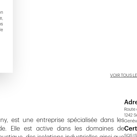
en
e,
ns
de
VOIR TOUS L
Adr
Route 
1242 S
, est une entreprise spécialisée dans les
Genè
de. Elle est active dans les domaines de
Cert
SQS IS