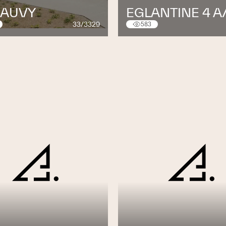
SAUVY
EGLANTINE 4 A
33/3329
583