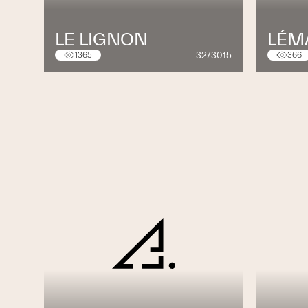
LE LIGNON
LÉMA
32/3015
1365
366