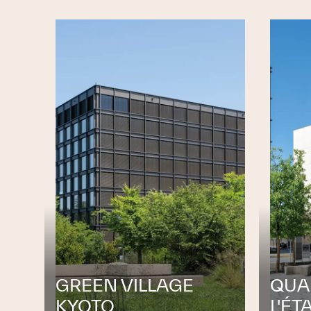
ISOLATIONS INDUSTRIELLES
Dans le domaine des
isolations indu
installations, des réservoirs et des ré
industriels. L'objectif est de
réduire les pe
et d'améliorer la
protection des personnes
PROTECTION INCENDIE PASSIVE
WERNER ISOLATIONS réalise des
clois
incendie passive
afin de
limiter la pro
le respect des
prescriptions en vigueur
.
GREEN VILLAGE
QUA
PARTENAIRE D'EXÉCUTION
KYOTO
L'ÉT