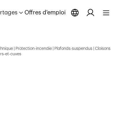
rtages
Offres d'emploi
-technique | Protection-incendie | Plafonds-suspendus | Cloisons
irs-et-cuves
ge
age
ortage
ir reportage
rir reportage