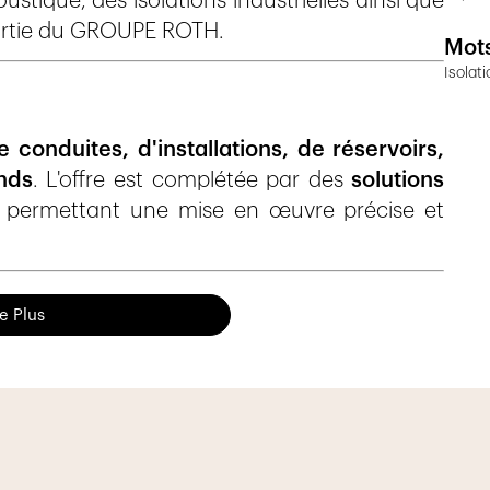
coustique, des isolations industrielles ainsi que
 partie du GROUPE ROTH.
Mots
Isolat
e conduites, d'installations, de réservoirs,
nds
. L'offre est complétée par des
solutions
, permettant une mise en œuvre précise et
IFIQUE ET ACOUSTIQUE
re Plus
lutions d'
isolation thermique, frigorifique
hauffage, de refroidissement, de process et de
nds et les zones techniques. Ces mesures
 à la
réduction du bruit
et à la
sécurité