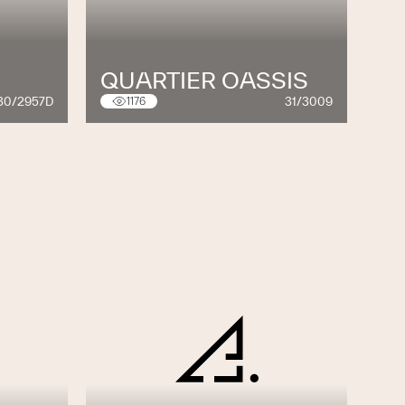
QUARTIER OASSIS
30/2957D
31/3009
1176