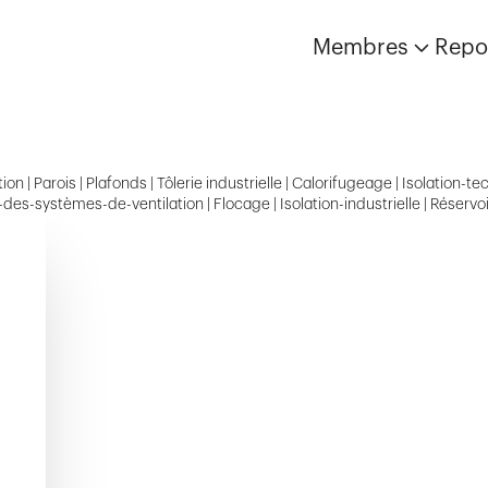
Membres
Repo
ion | Parois | Plafonds | Tôlerie industrielle | Calorifugeage | Isolation
-des-systèmes-de-ventilation | Flocage | Isolation-industrielle | Réservo
Ouvrir reporta
Ouvrir report
Ouvrir rep
Ouvr
Ouv
Green Village Kyoto
Quartier de l'Étang - Îlot F
Quartier de l'Étang - Îlot A
Alto Pont-Rouge
Ella-Maillart 11-13