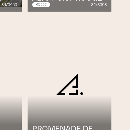
34/3453
34/3398
552
PROMENADE DE