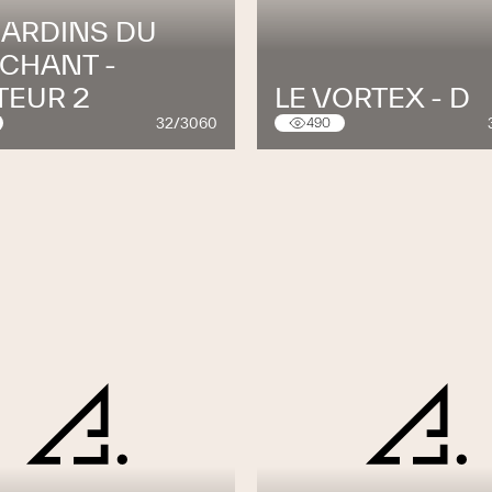
JARDINS DU
CHANT -
TEUR 2
LE VORTEX - D
32/3060
490