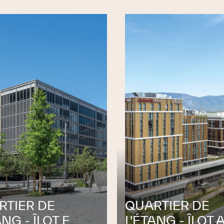
strielles
, WERNER ISOLATIONS isole des
seaux de conduites dans des environnements
rtes de chaleur
, de
stabiliser les processus
 et des installations
.
onnements et des systèmes de protection
pagation du feu et des fumées
et de garantir
RTIER DE
QUARTIER DE
ANG - ÎLOT F
L'ÉTANG - ÎLOT 