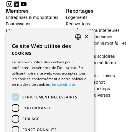
Membres
Reportages
Entreprises & mandataires
Logements
Fournisseurs
Rénovations
Entreprises
Transformations intérieures
×
Prestataires de services
Hôtelleries et tourismes
Architectes paysagistes
Bâtiments administratifs et
Ce site Web utilise des
FRENCH
Architectes d'intérieur
commerces
cookies
Architectes
Établissements scolaires
GERMAN
Ce site web utilise des cookies pour
Entreprises générales
Établissements médicaux
améliorer l'expérience de l'utilisateur. En
Ingénieurs et mandataires
Villas
utilisant notre site web, vous acceptez tous
Installateurs
Cultures - Sports - Loisirs
les cookies conformément à notre politique
Fabricants / Fournisseurs
Industrie - Artisanat
en matière de cookies.
En savoir plus
Maître d’Ouvrage
Transports et parkings
Régies immobilières
Constructions diverses
STRICTEMENT NÉCESSAIRES
Gestion PPE
PERFORMANCE
CIBLAGE
FONCTIONNALITÉ
CGU et Politique de confidentialités