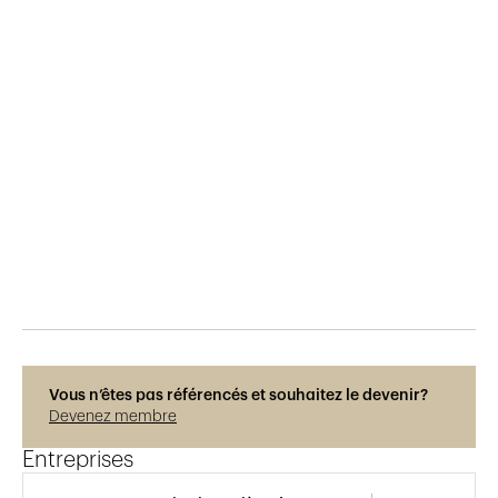
Publié le
11.1.2019
2'084
vues
Vous n’êtes pas référencés et souhaitez le devenir?
Devenez membre
Entreprises