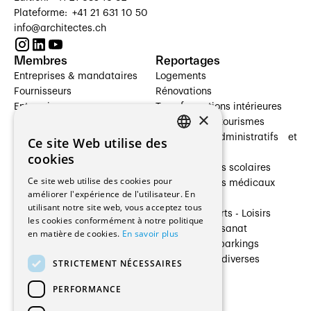
Plateforme: +41 21 631 10 50
info@architectes.ch
Membres
Reportages
Entreprises & mandataires
Logements
Fournisseurs
Rénovations
Entreprises
Transformations intérieures
×
Prestataires de services
Hôtelleries et tourismes
Architectes paysagistes
Bâtiments administratifs et
Ce site Web utilise des
FRENCH
Architectes d'intérieur
commerces
cookies
Architectes
Établissements scolaires
GERMAN
Ce site web utilise des cookies pour
Entreprises générales
Établissements médicaux
améliorer l'expérience de l'utilisateur. En
Ingénieurs et mandataires
Villas
utilisant notre site web, vous acceptez tous
Installateurs
Cultures - Sports - Loisirs
les cookies conformément à notre politique
Fabricants / Fournisseurs
Industrie - Artisanat
en matière de cookies.
En savoir plus
Maître d’Ouvrage
Transports et parkings
Régies immobilières
Constructions diverses
STRICTEMENT NÉCESSAIRES
Gestion PPE
PERFORMANCE