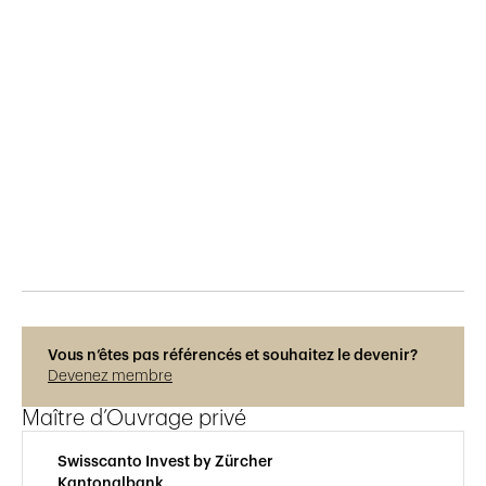
Publié le
24.11.2023
355
vues
Photos © Adrien Barakat
Vous n’êtes pas référencés et souhaitez le devenir?
Devenez membre
Maître d’Ouvrage privé
Swisscanto Invest by Zürcher
Kantonalbank