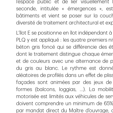
l’espace public et de lier visuellement 
seconde, intitulée « émergences », e
bâtiments et vient se poser sur la cou
diversité de traitement architectural et ex
L’îlot E se positionne en îlot indépendant 
PLQ y est appliqué : les quatre premiers 
béton gris foncé qui se différencie des é
dont le traitement distingue chaque émerg
et de couleurs avec une alternance de pa
du gris au blanc. Le rythme est donn
aléatoires de profilés dans un effet de pli
façades sont animées par des jeux de 
formes (balcons, loggias, …). La mobili
motorisée est limités aux véhicules de ser
doivent comprendre un minimum de 65% de
par mandat direct du Maître d’ouvrage, c