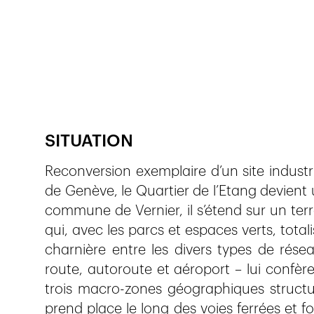
Publié le
27.8.2022
1'617
vues
SITUATION
Reconversion exemplaire d’un site industr
de Genève, le Quartier de l’Etang devient 
commune de Vernier, il s’étend sur un terr
qui, avec les parcs et espaces verts, total
charnière entre les divers types de rése
route, autoroute et aéroport – lui confèr
trois macro-zones géographiques structura
prend place le long des voies ferrées et fo