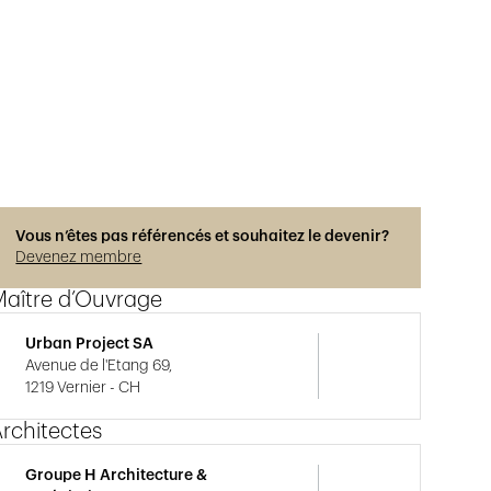
Photos © Imp
Vous n’êtes pas référencés et souhaitez le devenir?
Devenez membre
Maître d’Ouvrage
Urban Project SA
Avenue de l'Etang 69,
1219 Vernier - CH
rchitectes
Groupe H Architecture &