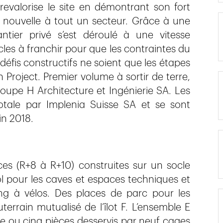
revalorise le site en démontrant son fort
 nouvelle à tout un secteur. Grâce à une
tier privé s’est déroulé à une vitesse
acles à franchir pour que les contraintes du
 défis constructifs ne soient que les étapes
 Project. Premier volume à sortir de terre,
roupe H Architecture et Ingénierie SA. Les
totale par Implenia Suisse SA et se sont
in 2018.
ces (R+8 à R+10) construites sur un socle
 pour les caves et espaces techniques et
ing à vélos. Des places de parc pour les
errain mutualisé de l’îlot F. L’ensemble E
re ou cinq pièces desservis par neuf cages